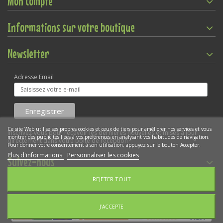
Mon compte
Informations sur votre boutique
Newsletter
Adresse Email
Ce site Web utilise ses propres cookies et ceux de tiers pour améliorer nos services et vous
Inscrivez-vous pour recevoir les dernières nouvelles et mises à jour
montrer des publicités liées à vos préférences en analysant vos habitudes de navigation.
directement dans votre boîte de réception
Pour donner votre consentement à son utilisation, appuyez sur le bouton Accepter.
Plus d'informations
Personnaliser les cookies
Suivez-nous
REJETER TOUT
Gestion des cookies
Copyright © 2022
WEBKIDO SARL
- Déclaration CNIL N°1924038v0
J'ACCEPTE