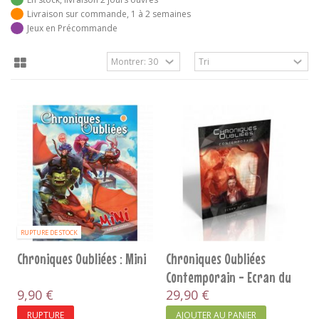
Livraison sur commande, 1 à 2 semaines
Jeux en Précommande
RUPTURE DE STOCK
Chroniques Oubliées : Mini
Chroniques Oubliées
Contemporain - Ecran du
9,90 €
MJ
29,90 €
RUPTURE
AJOUTER AU PANIER