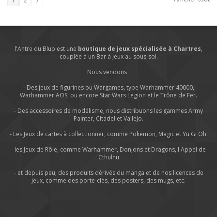
1
2
l'Antre du Blup est une
boutique de jeux spécialisée à Chartres
,
couplée à un Bar à jeux au sous-sol.
Nous vendons :
- Des jeux de figurines ou Wargames, type Warhammer 40000,
Warhammer AOS, ou encore Star Wars Legion et le Trône de Fer.
- Des accessoires de modélisme, nous distribuons les gammes Army
Painter, Citadel et Vallejo.
- Les Jeux de cartes à collectionner, comme Pokemon, Magic et Yu Gi Oh.
- les Jeux de Rôle, comme Warhammer, Donjons et Dragons, l'Appel de
Cthulhu
- et depuis peu, des produits dérivés du manga et de nos licences de
jeux, comme des porte-clés, des posters, des mugs, etc.