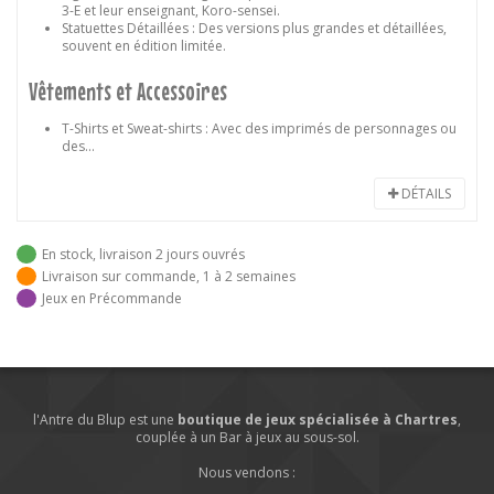
3-E et leur enseignant, Koro-sensei.
Statuettes Détaillées
: Des versions plus grandes et détaillées,
souvent en édition limitée.
Vêtements et Accessoires
T-Shirts et Sweat-shirts
: Avec des imprimés de personnages ou
des...
DÉTAILS
En stock, livraison 2 jours ouvrés
Livraison sur commande, 1 à 2 semaines
Jeux en Précommande
l'Antre du Blup est une
boutique de jeux spécialisée à Chartres
,
couplée à un Bar à jeux au sous-sol.
Nous vendons :