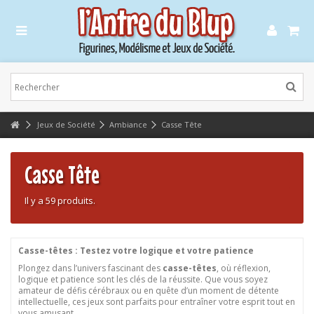
Lorem ipsum dolor sit amet
Lorem ipsum dolor sit amet, consectetur adipisicing elit, sed do eiusmod
tempor incididunt ut labore et dolore magna aliqua. Ut enim ad minim
veniam, quis nostrud exercitation ullamco laboris nisi ut aliquip ex ea
commodo consequat.
Lorem ipsum dolor sit amet
Jeux de Société
Ambiance
Casse Tête
Lorem ipsum dolor sit amet, consectetur adipisicing elit, sed do eiusmod
tempor incididunt ut labore et dolore magna aliqua. Ut enim ad minim
veniam, quis nostrud exercitation ullamco laboris nisi ut aliquip ex ea
commodo consequat.
Casse Tête
Il y a 59 produits.
Casse-têtes : Testez votre logique et votre patience
Plongez dans l’univers fascinant des
casse-têtes
, où réflexion,
logique et patience sont les clés de la réussite. Que vous soyez
amateur de défis cérébraux ou en quête d’un moment de détente
intellectuelle, ces jeux sont parfaits pour entraîner votre esprit tout en
vous amusant.