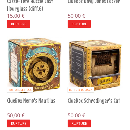
Casse-Tete Huzzle Cast
ClueBox Davy Jones Locker
Hourglass (diff.6)
15,00 €
50,00 €
RUPTURE
RUPTURE
RUPTURE DE STOCK
RUPTURE DE STOCK
ClueBox Nemo's Nautilus
ClueBox Schrodinger's Cat
50,00 €
50,00 €
RUPTURE
RUPTURE