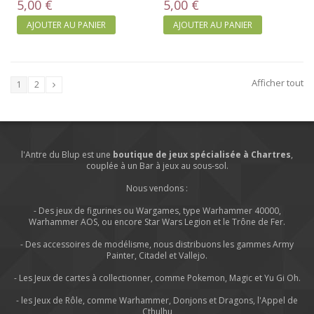
5,00 €
5,00 €
AJOUTER AU PANIER
AJOUTER AU PANIER
Afficher tout
1
2
l'Antre du Blup est une
boutique de jeux spécialisée à Chartres
,
couplée à un Bar à jeux au sous-sol.
Nous vendons :
- Des jeux de figurines ou Wargames, type Warhammer 40000,
Warhammer AOS, ou encore Star Wars Legion et le Trône de Fer.
- Des accessoires de modélisme, nous distribuons les gammes Army
Painter, Citadel et Vallejo.
- Les Jeux de cartes à collectionner, comme Pokemon, Magic et Yu Gi Oh.
- les Jeux de Rôle, comme Warhammer, Donjons et Dragons, l'Appel de
Cthulhu