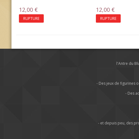
12,00 €
12,00 €
RUPTURE
RUPTURE
l'Antre du B
- Des jeux de figurine
- Des a
- et depuis peu, des p