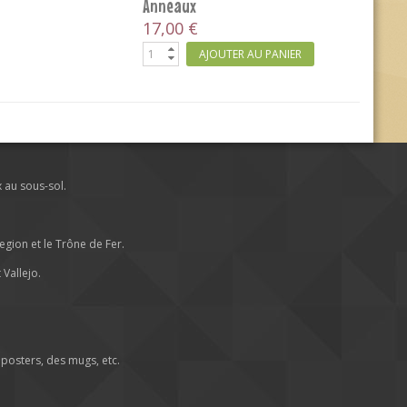
Anneaux
17,00 €
AJOUTER AU PANIER
x au sous-sol.
ion et le Trône de Fer.
Vallejo.
posters, des mugs, etc.