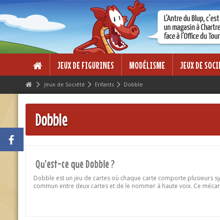
Lorem ipsum dolor sit amet
Lorem ipsum dolor sit amet, consectetur adipisicing elit, sed do eius
dolore magna aliqua. Ut enim ad minim veniam, quis nostrud exercitati
ea commodo consequat.
JEUX DE FIGURINES
MODÉLISME
JEUX DE SOCI
Jeux de Société
Enfants
Dobble
Dobble
Qu'est-ce que Dobble ?
Dobble est un jeu de cartes où chaque carte comporte plusieurs s
commun entre deux cartes et de le nommer à haute voix. Ce mécanis