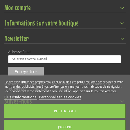
Mon compte
Informations sur votre boutique
Newsletter
Adresse Email
Ce site Web utilise ses propres cookies et ceux de tiers pour améliorer nos services et vous
Inscrivez-vous pour recevoir les dernières nouvelles et mises à jour
montrer des publicités liées à vos préférences en analysant vos habitudes de navigation.
directement dans votre boîte de réception
Pour donner votre consentement à son utilisation, appuyez sur le bouton Accepter.
Plus d'informations
Personnaliser les cookies
Suivez-nous
REJETER TOUT
Gestion des cookies
Copyright © 2022
WEBKIDO SARL
- Déclaration CNIL N°1924038v0
J'ACCEPTE