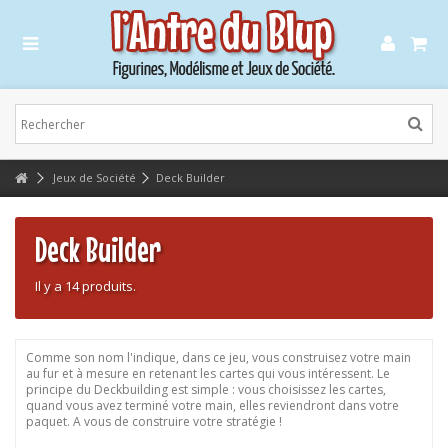
Lorem ipsum dolor sit amet
Lorem ipsum dolor sit amet, consectetur adipisicing elit, sed do eiusmod
tempor incididunt ut labore et dolore magna aliqua. Ut enim ad minim
veniam, quis nostrud exercitation ullamco laboris nisi ut aliquip ex ea
commodo consequat.
Lorem ipsum dolor sit amet
Jeux de Société
Deck Builder
Lorem ipsum dolor sit amet, consectetur adipisicing elit, sed do eiusmod
tempor incididunt ut labore et dolore magna aliqua. Ut enim ad minim
veniam, quis nostrud exercitation ullamco laboris nisi ut aliquip ex ea
commodo consequat.
Deck Builder
Il y a 14 produits.
Comme son nom l'indique, dans ce jeu, vous construisez votre main
au fur et à mesure en retenant les cartes qui vous intéressent. Le
principe du Deckbuilding est simple : vous choisissez les cartes,
quand vous avez terminé votre main, elles reviendront dans votre
paquet. A vous de construire votre stratégie !