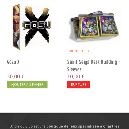
RUPTURE DE STOCK
Gozu X
Saint Seiya Deck Building -
Sleeves
30,00 €
10,00 €
AJOUTER AU PANIER
RUPTURE
l'Antre du Blup est une
boutique de jeux spécialisée à Chartres
,