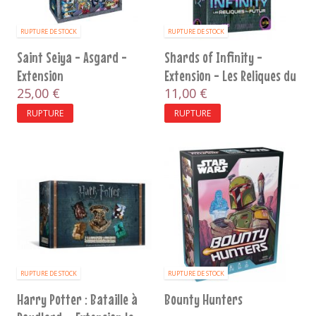
RUPTURE DE STOCK
RUPTURE DE STOCK
Saint Seiya - Asgard -
Shards of Infinity -
Extension
Extension - Les Reliques du
25,00 €
Futur
11,00 €
RUPTURE
RUPTURE
RUPTURE DE STOCK
RUPTURE DE STOCK
Harry Potter : Bataille à
Bounty Hunters