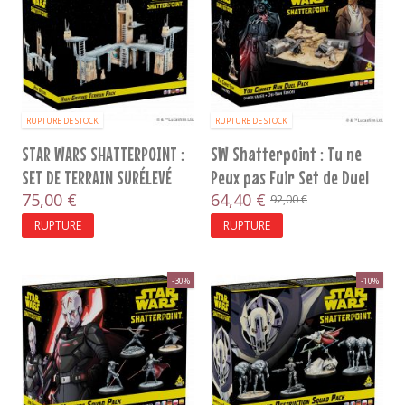
RUPTURE DE STOCK
RUPTURE DE STOCK
STAR WARS SHATTERPOINT :
SW Shatterpoint : Tu ne
SET DE TERRAIN SURÉLEVÉ
Peux pas Fuir Set de Duel
75,00 €
64,40 €
92,00 €
RUPTURE
RUPTURE
-30%
-10%