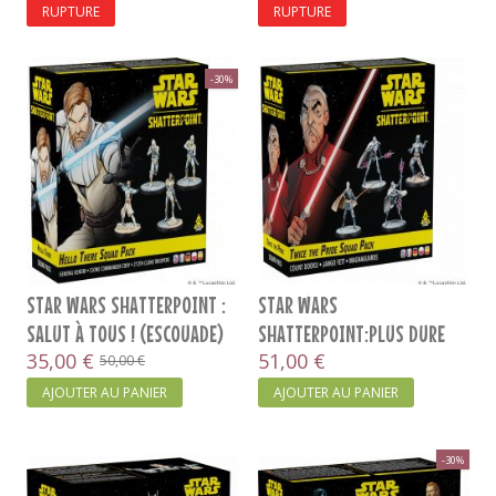
RUPTURE
RUPTURE
-30%
STAR WARS SHATTERPOINT :
STAR WARS
SALUT À TOUS ! (ESCOUADE)
SHATTERPOINT:PLUS DURE
35,00 €
SERA LA CHUTE (ESCOUADE)...
51,00 €
50,00 €
AJOUTER AU PANIER
AJOUTER AU PANIER
-30%