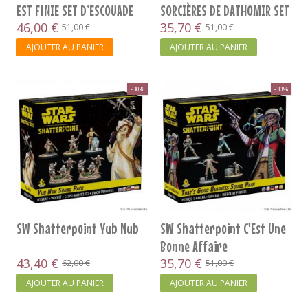
EST FINIE SET D’ESCOUADE
SORCIÈRES DE DATHOMIR SET
46,00 €
D’ESC.
35,70 €
51,00 €
51,00 €
AJOUTER AU PANIER
AJOUTER AU PANIER
-30%
-30%
SW Shatterpoint Yub Nub
SW Shatterpoint C'Est Une
Bonne Affaire
43,40 €
35,70 €
62,00 €
51,00 €
AJOUTER AU PANIER
AJOUTER AU PANIER