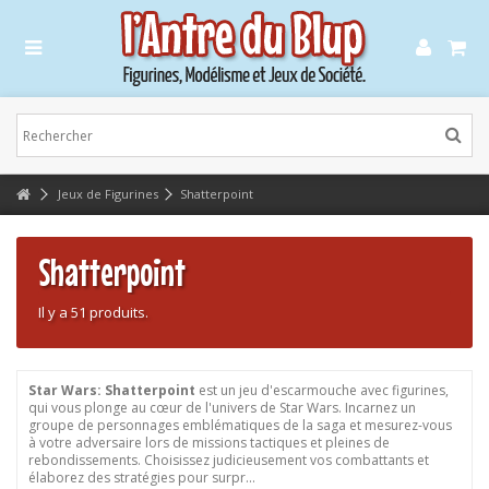
Lorem ipsum dolor sit amet
Lorem ipsum dolor sit amet, consectetur adipisicing elit, sed do eiusmod
tempor incididunt ut labore et dolore magna aliqua. Ut enim ad minim
veniam, quis nostrud exercitation ullamco laboris nisi ut aliquip ex ea
commodo consequat.
Lorem ipsum dolor sit amet
Jeux de Figurines
Shatterpoint
Lorem ipsum dolor sit amet, consectetur adipisicing elit, sed do eiusmod
tempor incididunt ut labore et dolore magna aliqua. Ut enim ad minim
veniam, quis nostrud exercitation ullamco laboris nisi ut aliquip ex ea
commodo consequat.
Shatterpoint
Il y a 51 produits.
Star Wars: Shatterpoint
est un jeu d'escarmouche avec figurines,
qui vous plonge au cœur de l'univers de Star Wars. Incarnez un
groupe de personnages emblématiques de la saga et mesurez-vous
à votre adversaire lors de missions tactiques et pleines de
rebondissements. Choisissez judicieusement vos combattants et
élaborez des stratégies pour surpr...