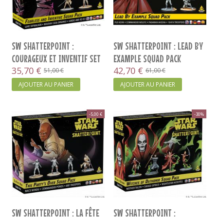
SW SHATTERPOINT :
SW SHATTERPOINT : LEAD BY
COURAGEUX ET INVENTIF SET
EXAMPLE SQUAD PACK
D’ESCOUADE
35,70 €
42,70 €
51,00 €
61,00 €
AJOUTER AU PANIER
AJOUTER AU PANIER
-5,00 €
-30%
SW SHATTERPOINT : LA FÊTE
SW SHATTERPOINT :