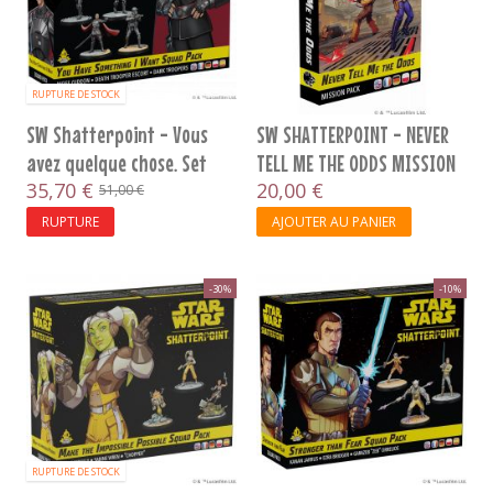
RUPTURE DE STOCK
SW Shatterpoint - Vous
SW SHATTERPOINT - NEVER
avez quelque chose. Set
TELL ME THE ODDS MISSION
d'Esc
35,70 €
P
20,00 €
51,00 €
RUPTURE
AJOUTER AU PANIER
-30%
-10%
RUPTURE DE STOCK