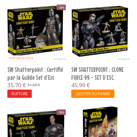
-30%
RUPTURE DE STOCK
SW Shatterpoint : Certifié
SW SHATTERPOINT : CLONE
par la Guilde Set d’Esc
FORCE 99 - SET D’ESC.
35,70 €
45,99 €
51,00 €
RUPTURE
AJOUTER AU PANIER
-30%