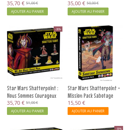
d'Escouade
35,70 €
Crédits
35,00 €
51,00 €
50,00 €
AJOUTER AU PANIER
AJOUTER AU PANIER
-30%
Star Wars Shatterpoint :
Star Wars Shatterpoint -
Nous Sommes Courageux
Mission Pack Sabotage
35,70 €
15,50 €
51,00 €
AJOUTER AU PANIER
AJOUTER AU PANIER
-30%