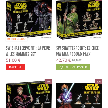
RUPTURE DE STOCK
SW SHATTERPOINT : LA PEUR
SW SHATTERPOINT: EE CHEE
& LES HOMMES SET
WA MAA ! SQUAD PACK
D’ESCOUADE
51,00 €
42,70 €
61,00 €
RUPTURE
AJOUTER AU PANIER
-30%
-30%