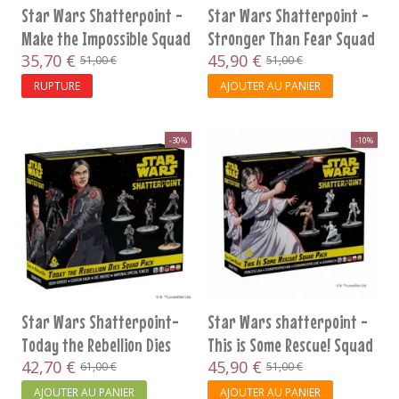
Star Wars Shatterpoint -
Star Wars Shatterpoint -
Make the Impossible Squad
Stronger Than Fear Squad
35,70 €
45,90 €
51,00 €
51,00 €
RUPTURE
AJOUTER AU PANIER
-30%
-10%
Star Wars Shatterpoint-
Star Wars shatterpoint -
Today the Rebellion Dies
This is Some Rescue! Squad
Squad Pack
42,70 €
Pack
45,90 €
61,00 €
51,00 €
AJOUTER AU PANIER
AJOUTER AU PANIER