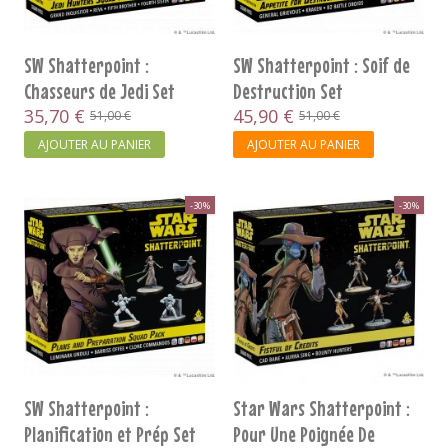
SW Shatterpoint :
SW Shatterpoint : Soif de
Chasseurs de Jedi Set
Destruction Set
d’Escouade
35,70 €
d’Escouade...
45,90 €
51,00 €
51,00 €
AJOUTER AU PANIER
AJOUTER AU PANIER
-30%
-30%
SW Shatterpoint :
Star Wars Shatterpoint :
Planification et Prép Set
Pour Une Poignée De