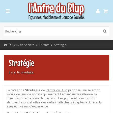
Lorem ipsum dolor sit amet
Lorem ipsum dolor sit amet, consectetur adipisicing elit, sed do eiusmod
tempor incididunt ut labore et dolore magna aliqua. Ut enim ad minim
veniam, quis nostrud exercitation ullamco laboris nisi ut aliquip ex ea
commodo consequat.
Lorem ipsum dolor sit amet
Jeux de Société
Enfants
Stratégie
Lorem ipsum dolor sit amet, consectetur adipisicing elit, sed do eiusmod
tempor incididunt ut labore et dolore magna aliqua. Ut enim ad minim
veniam, quis nostrud exercitation ullamco laboris nisi ut aliquip ex ea
commodo consequat.
Stratégie
Il y a 16 produits.
La catégorie
Stratégie
de
L’Antre du Blup
propose une sélection
variée de jeux de société qui mettent l'accent sur la réflexion, la
planification et la prise de décision. Ces jeux sont conçus pour
stimuler l'esprit et offrir des défis intellectuels adaptés à différents
âges et niveaux d'expérience.