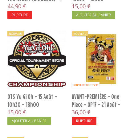
Août...
44,90 €
15,00 €
RUPTURE
AJOUTER AU PANIER
NOUVEAU
NOUVEAU
RUPTURE DE STOCK
OTS Yu Gi Oh - 15 Août -
AVANT-PREMIÈRE - One
10h30 - 18h00
Piece - OP17 - 21 Août -
15,00 €
20h00
36,00 €
AJOUTER AU PANIER
RUPTURE