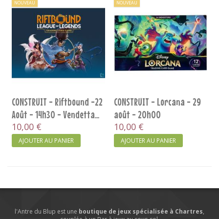
NOUVEAU
NOUVEAU
CONSTRUIT - Riftbound -22
CONSTRUIT - Lorcana - 29
Août - 14h30 - Vendetta...
août - 20h00
10,00 €
10,00 €
AJOUTER AU PANIER
AJOUTER AU PANIER
l'Antre du Blup est une
boutique de jeux spécialisée à Chartres
,