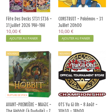
Fête Des Decks ST31 ST36 -
CONSTRUIT - Pokémon - 31
31 juillet 2026 14H-19H
Juillet 20h00
10,00 €
10,00 €
AJOUTER AU PANIER
AJOUTER AU PANIER
NOUVEAU
NOUVEAU
RUPTURE DE STOCK
AVANT-PREMIÈRE - MAGIC -
OTS Yu Gi Oh - 8 Août -
The Hobbit (à Dudulle) - 7
10h30 - 18h00