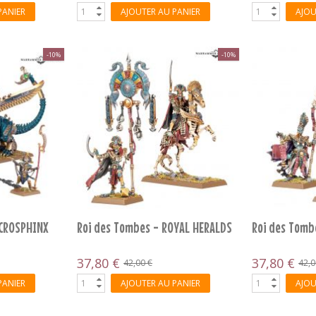
PANIER
AJOUTER AU PANIER
AJOU
-10%
-10%
ECROSPHINX
Roi des Tombes - ROYAL HERALDS
Roi des Tomb
37,80 €
37,80 €
42,00 €
42,0
PANIER
AJOUTER AU PANIER
AJOU