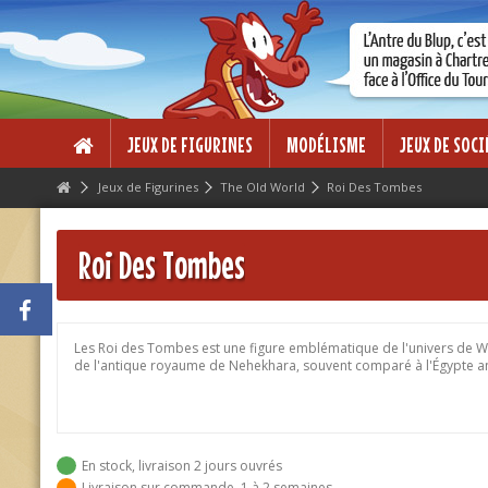
Lorem ipsum dolor sit amet
Lorem ipsum dolor sit amet, consectetur adipisicing elit, sed do eius
dolore magna aliqua. Ut enim ad minim veniam, quis nostrud exercitati
ea commodo consequat.
JEUX DE FIGURINES
MODÉLISME
JEUX DE SOCI
Jeux de Figurines
The Old World
Roi Des Tombes
Roi Des Tombes
Les Roi des Tombes est une figure emblématique de l'univers de Wa
de l'antique royaume de Nehekhara, souvent comparé à l'Égypte ant
En stock, livraison 2 jours ouvrés
Livraison sur commande, 1 à 2 semaines