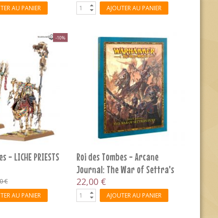
TER AU PANIER
AJOUTER AU PANIER
-10%
es - LICHE PRIESTS
Roi des Tombes - Arcane
Journal: The War of Settra's
Fury...
22,00 €
0 €
TER AU PANIER
AJOUTER AU PANIER