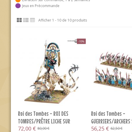
Jeux en Précommande
Afficher 1 - 10 de 10 produits
-10%
Roi des Tombes - ROI DES
Roi des Tombes -
TOMBES/PRÊTRE LICHE SUR
GUERRIERS/ARCHERS 
DRAGON...
72,00 €
DES ROIS...
56,25 €
80,00 €
62,50 €