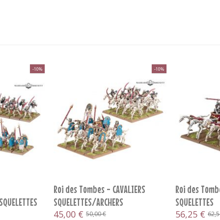
-10%
-10%
Roi des Tombes - CAVALIERS
Roi des Tomb
SQUELETTES
SQUELETTES/ARCHERS
SQUELETTES
SQUELETTES...
45,00 €
56,25 €
50,00 €
62,5