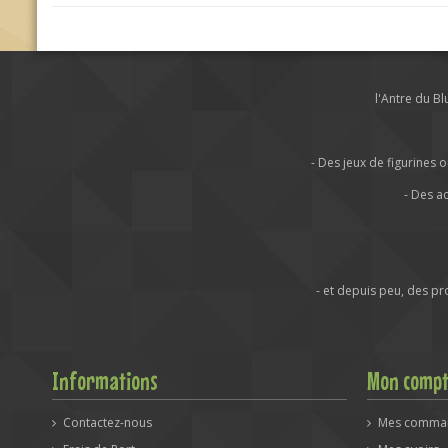
l'Antre du B
- Des jeux de figurine
- Des a
- et depuis peu, des p
Informations
Mon comp
Contactez-nous
Mes comma