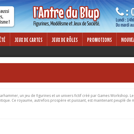
Lorem ipsum dolor sit amet
mod tempor incididunt ut labore et
Lorem ipsum dolor sit amet, consectet
on ullamco laboris nisi ut aliquip ex
dolore magna aliqua. Ut enim ad minim
ea commodo consequat.
ÉTÉ
JEUX DE CARTES
JEUX DE RÔLES
PROMOTIONS
NOUVE
rhammer, un jeu de figurines et un univers fictif créé par Games Workshop. Le
ique. Ce royaume, autrefois prospère et puissant, est maintenant peuplé de m