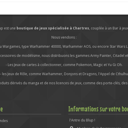
lup est une
boutique de jeux spécialisée à Chartres
, couplée à un Bar à jeu
Nous vendons :
s ou Wargames, type Warhammer 40000, Warhammer AOS, ou encore Star Wars Leg
ccessoires de modélisme, nous distribuons les gammes Army Painter, Citadel et 
- Les Jeux de cartes à collectionner, comme Pokemon, Magic et Yu Gi Oh.
- les Jeux de Rôle, comme Warhammer, Donjons et Dragons, l'Appel de Cthulhu
roduits dérivés du manga et de nos licences de jeux, comme des porte-clés, des 
te
Informations sur votre bo
l'Antre du Blup !
ndes