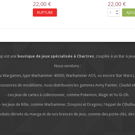
22,00 €
22,00 €
RUPTURE
AJOU
lup est une
boutique de jeux spécialisée à Chartres
, couplée à un Bar à jeu
Nous vendons :
s ou Wargames, type Warhammer 40000, Warhammer AOS, ou encore Star Wars Leg
ccessoires de modélisme, nous distribuons les gammes Army Painter, Citadel et 
- Les Jeux de cartes à collectionner, comme Pokemon, Magic et Yu Gi Oh.
- les Jeux de Rôle, comme Warhammer, Donjons et Dragons, l'Appel de Cthulhu
roduits dérivés du manga et de nos licences de jeux, comme des porte-clés, des 