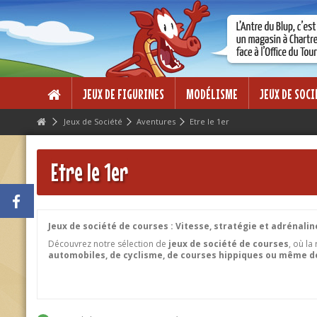
Lorem ipsum dolor sit amet
Lorem ipsum dolor sit amet, consectetur adipisicing elit, sed do eius
dolore magna aliqua. Ut enim ad minim veniam, quis nostrud exercitati
ea commodo consequat.
JEUX DE FIGURINES
MODÉLISME
JEUX DE SOCI
Jeux de Société
Aventures
Etre le 1er
Etre le 1er
Jeux de société de courses : Vitesse, stratégie et adrénalin
Découvrez notre sélection de
jeux de société de courses
, où la
automobiles, de cyclisme, de courses hippiques ou même de