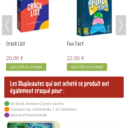
Similo - Mythes
Brick Like This
14,00 €
20,00 €
AJOUTER AU PANIER
RUPTURE
Les Blupinautes qui ont acheté ce produit ont
également craqué pour :
En stock, livraison 2 jours ouvrés
Livraison sur commande, 1 à 2 semaines
Jeux en Précommande