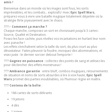
amis !
Bienvenue dans un monde où les mages sont fous, les sorts
imprévisibles, et les combats... explosifs ! Avec
Epic Spell Wars
,
préparez-vous à vivre une bataille magique totalement déjantée où la
stratégie flirte joyeusement avec le chaos.
????‍♂️
Comment ça marche ?
Chaque manche, composez un sort en choisissant jusqu’à 3 cartes :
Source, Qualité et Destination.
Posez-les face cachée, puis révélez vos incantations en hurlant leur nom
avec panache !
Les effets s’enchaînent selon la taille du sort, du plus court au plus
dévastateur. Faites pleuvoir la foudre, invoquez des abominations, et
visez juste : le dernier sorcier debout l’emporte !
????
Gagnez en puissance
: collectez des points de sang et utilisez-les
pour déclencher des effets monstrueux !
????
Ambiance garantie
: entre bluff, combos magiques, retournements
de situation et noms de sorts absurdes à lire à voix haute,
Epic Spell
Wars
promet des parties inoubliables, où l’humour règne en maître.
????
Contenu de la boîte
:
186 cartes de sorts délirants
19 jetons
4 dés
1 totem