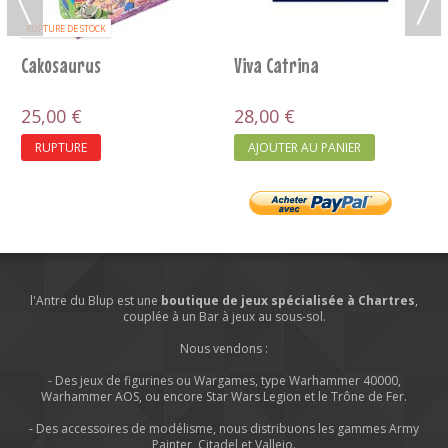
RUPTURE DE STOCK
Viva Catrina
Command Of Nature
28,00 €
20,00 €
AJOUTER AU PANIER
RUPTURE
l'Antre du Blup est une
boutique de jeux spécialisée à Chartres
,
couplée à un Bar à jeux au sous-sol.
Nous vendons :
- Des jeux de figurines ou Wargames, type Warhammer 40000,
Warhammer AOS, ou encore Star Wars Legion et le Trône de Fer.
- Des accessoires de modélisme, nous distribuons les gammes Army
Painter, Citadel et Vallejo.