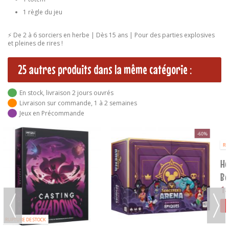
1 règle du jeu
⚡ De 2 à 6 sorciers en herbe | Dès 15 ans | Pour des parties explosives
et pleines de rires !
25 autres produits dans la même catégorie :
En stock, livraison 2 jours ouvrés
Livraison sur commande, 1 à 2 semaines
Jeux en Précommande
RUPTURE DE STOCK
Here To Slay : Extension
Pikit
Berserkers et
Necromanciens
14,00 €
17,00 €
RUPTURE
AJOUTER AU PANIER