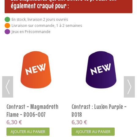
également craqué pour :
En stock, livraison 2 jours ouvrés
Livraison sur commande, 1 à 2 semaines
Jeux en Précommande
[Army Painter] Mixing Balls
Yriel Yellow - B170
9,00 €
3,60 €
AJOUTER AU PANIER
AJOUTER AU PANIER
on Purple -
IER