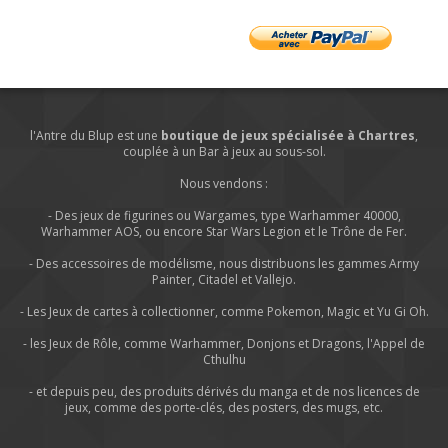
l'Antre du Blup est une
boutique de jeux spécialisée à Chartres
,
couplée à un Bar à jeux au sous-sol.
Nous vendons :
- Des jeux de figurines ou Wargames, type Warhammer 40000,
Warhammer AOS, ou encore Star Wars Legion et le Trône de Fer.
- Des accessoires de modélisme, nous distribuons les gammes Army
Painter, Citadel et Vallejo.
- Les Jeux de cartes à collectionner, comme Pokemon, Magic et Yu Gi Oh.
- les Jeux de Rôle, comme Warhammer, Donjons et Dragons, l'Appel de
Cthulhu
- et depuis peu, des produits dérivés du manga et de nos licences de
jeux, comme des porte-clés, des posters, des mugs, etc.