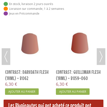
En stock, livraison 2 jours ouvrés
Livraison sur commande, 1 à 2 semaines
Jeux en Précommande
CONTRAST: SNAKEBITE
CONTRAST: AKHELIAN GREEN
LEATHER (18ML) B053
(18ML) - B031
6,30 €
6,30 €
AJOUTER AU PANIER
AJOUTER AU PANIER
LESH
Les Blupinautes qui ont acheté ce produit ont