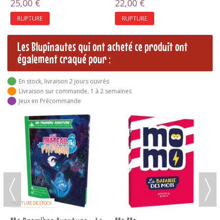
Bataille...
25,00 €
22,00 €
RUPTURE
RUPTURE
Les Blupinautes qui ont acheté ce produit ont
également craqué pour :
En stock, livraison 2 jours ouvrés
Livraison sur commande, 1 à 2 semaines
Jeux en Précommande
RUPTURE DE STOCK