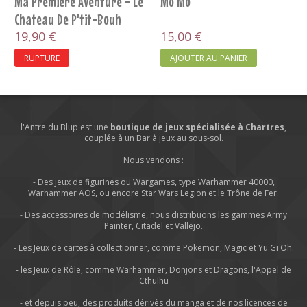
Ma Première Aventure - Le
Mo Mo
Chateau De P'tit-Bouh
19,90 €
15,00 €
RUPTURE
AJOUTER AU PANIER
l'Antre du Blup est une
boutique de jeux spécialisée à Chartres
,
couplée à un Bar à jeux au sous-sol.
Nous vendons :
- Des jeux de figurines ou Wargames, type Warhammer 40000,
Warhammer AOS, ou encore Star Wars Legion et le Trône de Fer.
- Des accessoires de modélisme, nous distribuons les gammes Army
Painter, Citadel et Vallejo.
- Les Jeux de cartes à collectionner, comme Pokemon, Magic et Yu Gi Oh.
- les Jeux de Rôle, comme Warhammer, Donjons et Dragons, l'Appel de
Cthulhu
- et depuis peu, des produits dérivés du manga et de nos licences de