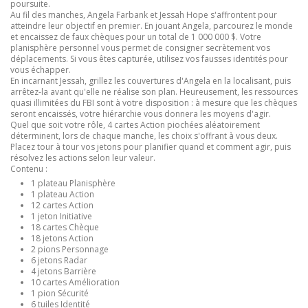
poursuite.
Au fil des manches, Angela Farbank et Jessah Hope s'affrontent pour
atteindre leur objectif en premier. En jouant Angela, parcourez le monde
et encaissez de faux chèques pour un total de 1 000 000 $. Votre
planisphère personnel vous permet de consigner secrètement vos
déplacements. Si vous êtes capturée, utilisez vos fausses identités pour
vous échapper.
En incarnant Jessah, grillez les couvertures d'Angela en la localisant, puis
arrêtez-la avant qu'elle ne réalise son plan. Heureusement, les ressources
quasi illimitées du FBI sont à votre disposition : à mesure que les chèques
seront encaissés, votre hiérarchie vous donnera les moyens d'agir.
Quel que soit votre rôle, 4 cartes Action piochées aléatoirement
déterminent, lors de chaque manche, les choix s'offrant à vous deux.
Placez tour à tour vos jetons pour planifier quand et comment agir, puis
résolvez les actions selon leur valeur.
Contenu :
1 plateau Planisphère
1 plateau Action
12 cartes Action
1 jeton Initiative
18 cartes Chèque
18 jetons Action
2 pions Personnage
6 jetons Radar
4 jetons Barrière
10 cartes Amélioration
1 pion Sécurité
6 tuiles Identité