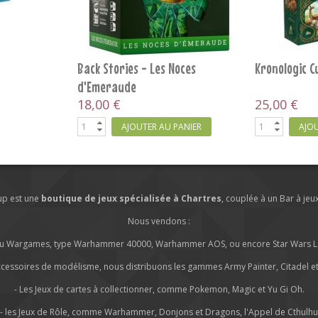
RUPTURE DE STOCK
 - Module de
Dossiers Criminels : Disparition
Dossiers Cri
Aux Caraïbes
Assassiné
35,00 €
35,00 €
PANIER
RUPTURE
AJOU
lup est une
boutique de jeux spécialisée à Chartres
, couplée à un Bar à jeu
Nous vendons :
s ou Wargames, type Warhammer 40000, Warhammer AOS, ou encore Star Wars Leg
ccessoires de modélisme, nous distribuons les gammes Army Painter, Citadel et 
- Les Jeux de cartes à collectionner, comme Pokemon, Magic et Yu Gi Oh.
- les Jeux de Rôle, comme Warhammer, Donjons et Dragons, l'Appel de Cthulhu