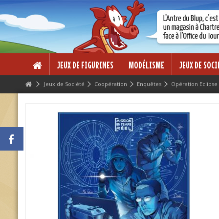
Lorem ipsum dolor sit amet
Lorem ipsum dolor sit amet, consectetur adipisicing elit, sed do eius
dolore magna aliqua. Ut enim ad minim veniam, quis nostrud exercitati
ea commodo consequat.
JEUX DE FIGURINES
MODÉLISME
JEUX DE SOCI
Jeux de Société
Coopération
Enquêtes
Opération Eclipse