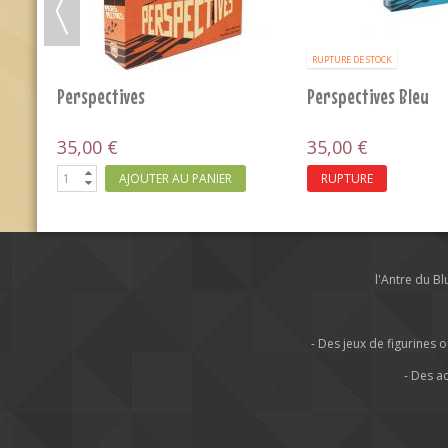
RUPTURE DE STOCK
e
Chateau Aventure - La Suite
Chronicles Of Crime
Réalité Virtuelle
15,00 €
13,00 €
RUPTURE
AJOUTER AU 
l'Antre du B
- Des jeux de figurine
- Des a