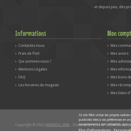
- et depuis peu, des p
Informations
Mon comp
Contactez-nous
Mes comma
Frais de Port
Mes avoirs
Qui sommes-nous ?
Mes adress
Mentions Légales
Mes informa
FAQ
Mes bons de
Les horaires du magasin
Mes récomp
Mes listes d
Ce site Web utilise ses propres cookies
publicités liées à vos préférences en 
Copyright © 2022
WEBKIDO SARL
- Déclaration CNIL N°1924038v0
consentement à son utilisation, appuy
Plus d'informations
Personnali