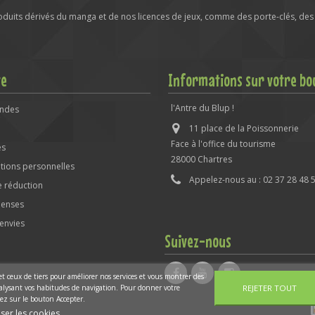
roduits dérivés du manga et de nos licences de jeux, comme des porte-clés, des 
te
Informations sur votre bo
l'Antre du Blup !
ndes
11 place de la Poissonnerie
Face à l'office du tourisme
es
28000 Chartres
tions personnelles
Appelez-nous au :
02 37 28 48 
 réduction
enses
'envies
Suivez-nous
 et ceux de tiers pour améliorer nos services et vous montrer des
analysant vos habitudes de navigation. Pour donner votre
REJETER TOUT
ez sur le bouton Accepter.
ser les cookies