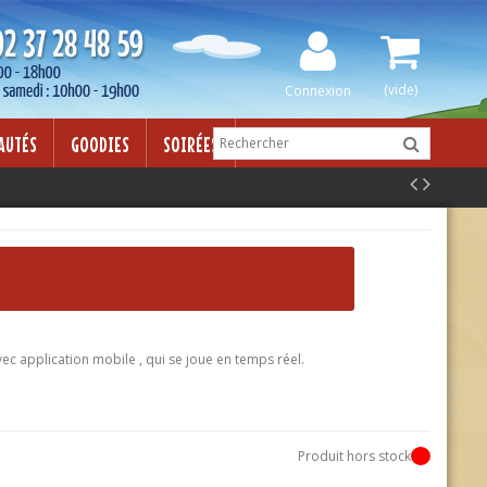
ur adipisicing elit, sed do eiusmod tempor incididunt ut labore et
 veniam, quis nostrud exercitation ullamco laboris nisi ut aliquip ex
(vide)
Connexion
AUTÉS
GOODIES
SOIRÉES
ec application mobile , qui se joue en temps réel.
Produit hors stock