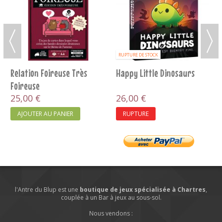
RUPTURE DE STOCK
Relation Foireuse Très
Happy Little Dinosaurs
Foireuse
25,00 €
26,00 €
AJOUTER AU PANIER
RUPTURE
l'Antre du Blup est une
boutique de jeux spécialisée à Chartres
,
couplée à un Bar à jeux au sous-sol.
Nous vendons :