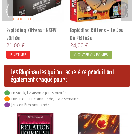
RUPTURE DE STOCK
Exploding Kittens : NSFW
Exploding Kittens - Le Jeu
Edition
De Plateau
21,00 €
24,00 €
RUPTURE
AJOUTER AU PANIER
Les Blupinautes qui ont acheté ce produit ont
également craqué pour :
En stock, livraison 2 jours ouvrés
Livraison sur commande, 1 à 2 semaines
Jeux en Précommande