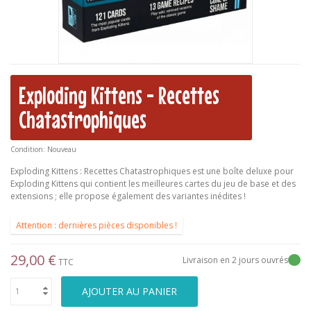
Exploding Kittens - Recettes
Chatastrophiques
Condition:
Nouveau
Exploding Kittens : Recettes Chatastrophiques est une boîte deluxe pour
Exploding Kittens qui contient les meilleures cartes du jeu de base et des
extensions ; elle propose également des variantes inédites !
Attention : dernières pièces disponibles !
29,00 €
Livraison en 2 jours ouvrés
TTC
AJOUTER AU PANIER