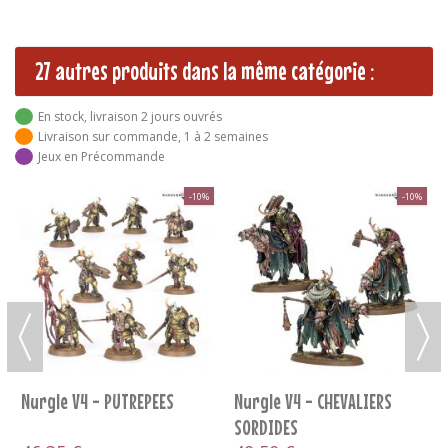
27 autres produits dans la même catégorie :
En stock, livraison 2 jours ouvrés
Livraison sur commande, 1 à 2 semaines
Jeux en Précommande
-10%
-10%
Nurgle V4 - FESTUS LA
Nurgle V4 - PESTIGORS
SANGSUE
66,60 €
42,75 €
74,00 €
47,50 €
AJOUTER AU PANIER
AJOUTER AU PANIER
RS