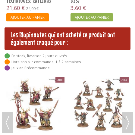
 PANIER
Les Blupinautes qui ont acheté ce produit ont
également craqué pour :
En stock, livraison 2 jours ouvrés
Livraison sur commande, 1 à 2 semaines
Jeux en Précommande
-10%
-10%