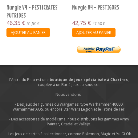
STICRATES
Nurgle V4 - PESTIGORS
Nurgle V4 - PUTR
42,75 €
46,35 €
€
47,50 €
51,50 €
NIER
AJOUTER AU PANIER
AJOUTER AU PANIE
l'Antre du Blup est une
boutique de jeux spécialisée à Chartres
,
couplée à un Bar à jeux au sous-sol.
Nous vendons :
- Des jeux de figurines ou Wargames, type Warhammer 40000,
Warhammer AOS, ou encore Star Wars Legion et le Trône de Fer.
- Des accessoires de modélisme, nous distribuons les gammes Army
Painter, Citadel et Vallejo.
- Les Jeux de cartes à collectionner, comme Pokemon, Magic et Yu Gi Oh.