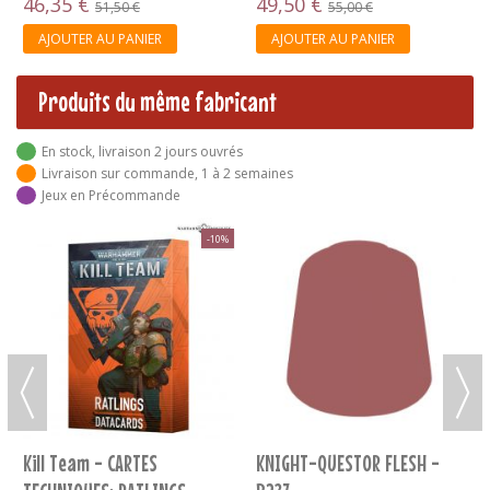
Produits du même fabricant
En stock, livraison 2 jours ouvrés
Livraison sur commande, 1 à 2 semaines
Jeux en Précommande
-10%
Nurgle V4 - LES PUSTULES
Orks V10 - Deff
Wartrike
66,60 €
42,75 €
74,00 €
47,50 
AJOUTER AU PANIER
AJOUTER AU PA
STOR FLESH -