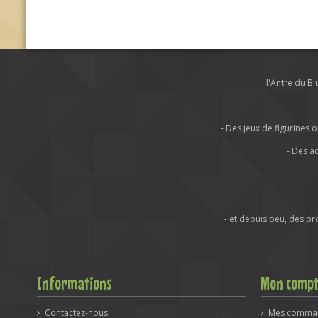
l'Antre du B
- Des jeux de figurine
- Des a
- et depuis peu, des p
Informations
Mon comp
Contactez-nous
Mes comma