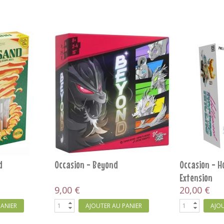
RUPTURE DE STOCK
i
Occasion - Mandalorian
Occasion - 
Adventures
28,00 €
15,00 €
PANIER
RUPTURE
AJOU