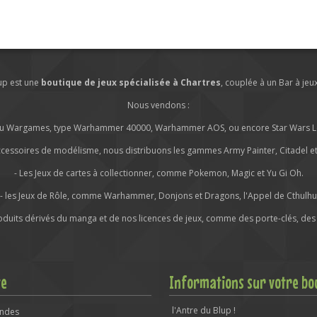
lup est une
boutique de jeux spécialisée à Chartres
, couplée à un Bar à jeu
Nous vendons :
s ou Wargames, type Warhammer 40000, Warhammer AOS, ou encore Star Wars Leg
ccessoires de modélisme, nous distribuons les gammes Army Painter, Citadel et 
- Les Jeux de cartes à collectionner, comme Pokemon, Magic et Yu Gi Oh.
- les Jeux de Rôle, comme Warhammer, Donjons et Dragons, l'Appel de Cthulhu
roduits dérivés du manga et de nos licences de jeux, comme des porte-clés, des 
te
Informations sur votre bo
l'Antre du Blup !
ndes