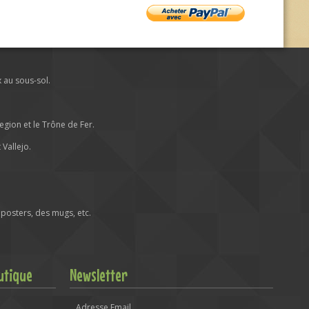
x au sous-sol.
ion et le Trône de Fer.
Vallejo.
posters, des mugs, etc.
utique
Newsletter
Adresse Email