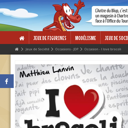
Lorem ipsum dolor sit amet
Lorem ipsum dolor sit amet, consectetur adipisicing elit, sed do eius
dolore magna aliqua. Ut enim ad minim veniam, quis nostrud exercitati
ea commodo consequat.
JEUX DE FIGURINES
MODÉLISME
JEUX DE SOCI
Jeux de Société
Occasions - JDP
Occasion - I love brocoli