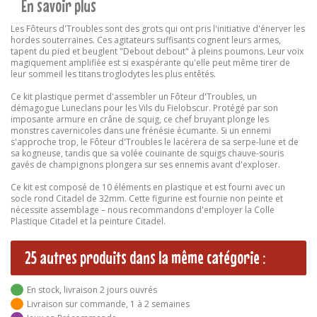
En savoir plus
Les Fôteurs d'Troubles sont des grots qui ont pris l'initiative d'énerver les
hordes souterraines. Ces agitateurs suffisants cognent leurs armes,
tapent du pied et beuglent "Debout debout" à pleins poumons. Leur voix
magiquement amplifiée est si exaspérante qu'elle peut même tirer de
leur sommeil les titans troglodytes les plus entêtés.
Ce kit plastique permet d'assembler un Fôteur d'Troubles, un
démagogue Luneclans pour les Vils du Fielobscur. Protégé par son
imposante armure en crâne de squig, ce chef bruyant plonge les
monstres cavernicoles dans une frénésie écumante. Si un ennemi
s'approche trop, le Fôteur d'Troubles le lacérera de sa serpe-lune et de
sa kogneuse, tandis que sa volée couinante de squigs chauve-souris
gavés de champignons plongera sur ses ennemis avant d'exploser.
Ce kit est composé de 10 éléments en plastique et est fourni avec un
socle rond Citadel de 32mm. Cette figurine est fournie non peinte et
nécessite assemblage – nous recommandons d'employer la Colle
Plastique Citadel et la peinture Citadel.
25 autres produits dans la même catégorie :
En stock, livraison 2 jours ouvrés
Livraison sur commande, 1 à 2 semaines