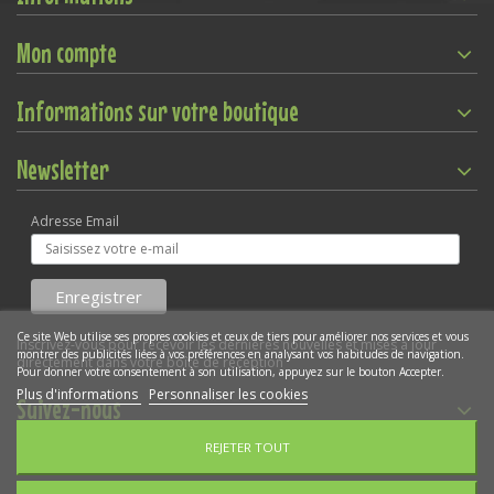
Mon compte
Informations sur votre boutique
Newsletter
Adresse Email
Ce site Web utilise ses propres cookies et ceux de tiers pour améliorer nos services et vous
Inscrivez-vous pour recevoir les dernières nouvelles et mises à jour
montrer des publicités liées à vos préférences en analysant vos habitudes de navigation.
directement dans votre boîte de réception
Pour donner votre consentement à son utilisation, appuyez sur le bouton Accepter.
Plus d'informations
Personnaliser les cookies
Suivez-nous
REJETER TOUT
Gestion des cookies
Copyright © 2022
WEBKIDO SARL
- Déclaration CNIL N°1924038v0