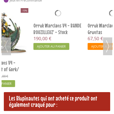
Jeux en Précommande
Orruk Warclans V4 - BANDE
Orruk Warclans V4 - Gore
BOUZILLEUZ' - Stock
Gruntas
Garantis et...
190,00 €
67,50 €
AJOUTER AU PANIER
AJOUTER AU PANIER
Les Blupinautes qui ont acheté ce produit ont
également craqué pour :