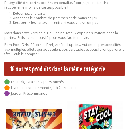
l’intégralité des cartes posées en pénalité. Pour gagner il faudra
récupérer le moins de cartes possible !
Retournez une carte.
Annoncez le nombre de pommes et de pains en jeu.
Récupérez les cartes au centre si vous vous trompez
Mais dans cette version du jeu, de nouveaux copains s'invitent dans la
partie... Et ils ne sont pas là pour vous faciliter la vie.
Pom-Pom Girls, Pépain le Bref, Arsène Lupain... Autant de personnalités
aux multiples effets qui bousculent vos certitudes et vous feront perdre la
tête... euh le compte !
18 autres produits dans la même catégorie :
En stock, livraison 2 jours ouvrés
Livraison sur commande, 1 à 2 semaines
Jeux en Précommande
RUPTURE DE STOCK
RUPTURE DE STOCK
Taco Chapeau Gâteau
Taco Chat Bouc Cheese