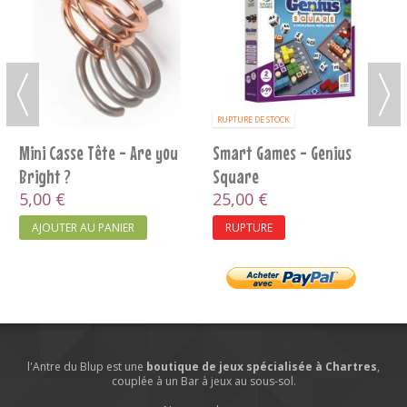
RUPTURE DE STOCK
Dnup
Mini Casse Tête - Are you
Brilliant ?
12,00 €
5,00 €
RUPTURE
AJOUTER AU PANIER
l'Antre du Blup est une
boutique de jeux spécialisée à Chartres
,
couplée à un Bar à jeux au sous-sol.