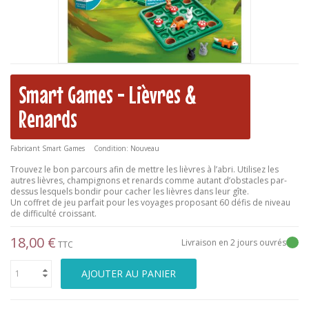
Smart Games - Lièvres &
Renards
Fabricant
Smart Games
Condition:
Nouveau
Trouvez le bon parcours afin de mettre les lièvres à l’abri. Utilisez les
autres lièvres, champignons et renards comme autant d’obstacles par-
dessus lesquels bondir pour cacher les lièvres dans leur gîte.
Un coffret de jeu parfait pour les voyages proposant 60 défis de niveau
de difficulté croissant.
18,00 €
Livraison en 2 jours ouvrés
TTC
AJOUTER AU PANIER