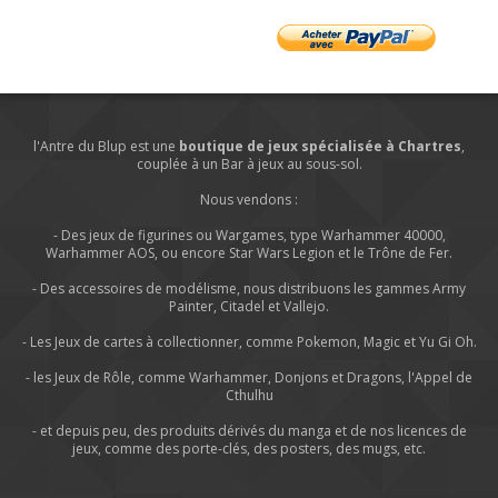
l'Antre du Blup est une
boutique de jeux spécialisée à Chartres
,
couplée à un Bar à jeux au sous-sol.
Nous vendons :
- Des jeux de figurines ou Wargames, type Warhammer 40000,
Warhammer AOS, ou encore Star Wars Legion et le Trône de Fer.
- Des accessoires de modélisme, nous distribuons les gammes Army
Painter, Citadel et Vallejo.
- Les Jeux de cartes à collectionner, comme Pokemon, Magic et Yu Gi Oh.
- les Jeux de Rôle, comme Warhammer, Donjons et Dragons, l'Appel de
Cthulhu
- et depuis peu, des produits dérivés du manga et de nos licences de
jeux, comme des porte-clés, des posters, des mugs, etc.