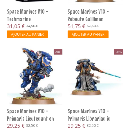
Space Marines V10 -
Space Marines V10 -
Techmarine
Roboute Guilliman
31,05 €
51,75 €
34,50 €
57,50 €
AJOUTER AU PANIER
AJOUTER AU PANIER
-10%
-10%
Space Marines V10 -
Space Marines V10 -
Primaris Lieutenant en
Primaris Librarian in
Armure Reiver
29,25 €
Phobos Armour
29,25 €
32,50 €
32,50 €