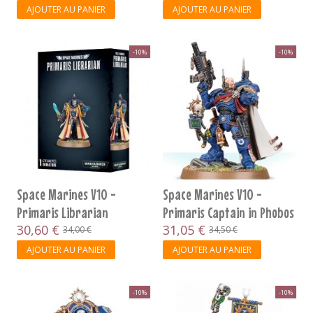
AJOUTER AU PANIER
AJOUTER AU PANIER
-10%
-10%
Space Marines V10 -
Space Marines V10 -
Primaris Librarian
Primaris Captain in Phobos
30,60 €
Armour
31,05 €
34,00 €
34,50 €
AJOUTER AU PANIER
AJOUTER AU PANIER
-10%
-10%