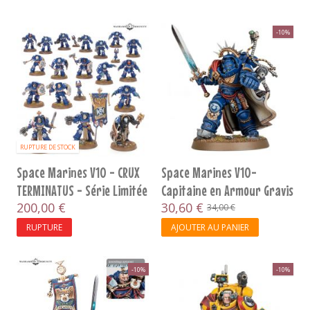
-10%
RUPTURE DE STOCK
Space Marines V10 - CRUX
Space Marines V10-
TERMINATUS - Série Limitée
Capitaine en Armour Gravis
&...
200,00 €
30,60 €
34,00 €
RUPTURE
AJOUTER AU PANIER
-10%
-10%