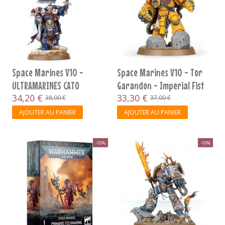
Space Marines V10 -
Space Marines V10 - Tor
ULTRAMARINES CATO
Garandon - Imperial Fist
SICARIUS
34,20 €
33,30 €
38,00 €
37,00 €
AJOUTER AU PANIER
AJOUTER AU PANIER
-10%
-10%