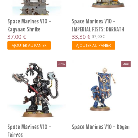
Space Marines V10 -
Space Marines V10 -
Kayvaan Shrike
IMPERIAL FISTS: DARNATH
37,00 €
LYSANDER
33,30 €
37,00 €
AJOUTER AU PANIER
AJOUTER AU PANIER
-10%
-10%
Space Marines V10 -
Space Marines V10 - Doyen
Feirros