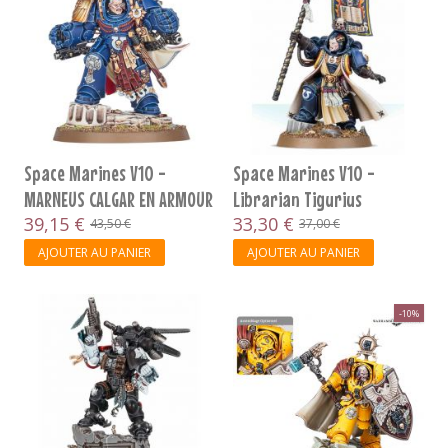
Space Marines V10 -
Space Marines V10 -
MARNEUS CALGAR EN ARMOUR
Librarian Tigurius
D'ANTILOCHUS
39,15 €
33,30 €
43,50 €
37,00 €
AJOUTER AU PANIER
AJOUTER AU PANIER
-10%