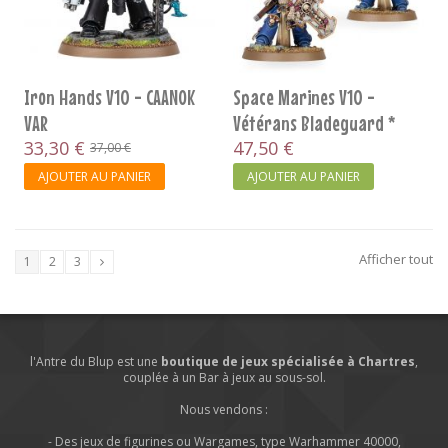
Iron Hands V10 - CAANOK
Space Marines V10 -
VAR
Vétérans Bladeguard *
33,30 €
47,50 €
37,00 €
AJOUTER AU PANIER
AJOUTER AU PANIER
Afficher tout
1
2
3
l'Antre du Blup est une
boutique de jeux spécialisée à Chartres
,
couplée à un Bar à jeux au sous-sol.
Nous vendons :
- Des jeux de figurines ou Wargames, type Warhammer 40000,