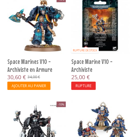
RUPTURE DE STOCK
Space Marines V10 -
Space Marine V10 -
Archiviste en Armure
Archiviste
Terminator
30,60 €
25,00 €
34,00 €
AJOUTER AU PANIER
RUPTURE
-10%