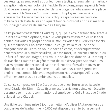
Les Autarques sont adulés pour leur génie tactique, leurs talents martiaux
exceptionnels et leur volonté inflexible. Ils ont longtemps arpenté la Voie
du Guerrier sans jamais basculer dans le piège de l’obsession. À la place,
ils arpentent la Voie du Commandement. Employant une variété
ahurissante d'équipements et de tactiques éprouvées au cours de
millénaires de bataille, ils appliquent tout ce qu’ils ont appris et maîtrisé
pour diriger les osts de guerre des Asuryani.
Ce kit permet d'assembler 1 Autarque, qui peut être personnalisé grâce à
un large éventail d'options, afin que vous puissiez assembler un leader
aeldari qui vous est propre et qui illustre les Voies de Guerriers Aspects
qu'il a maîtrisées. Choisissez entre un vouge stellaire et une épée
tronçonneuse de Scorpion pour le corps à corps, et déchiquetez vos
ennemis avec un pistolet shuriken, un tisse-mort, un lanceur Faucheur, ou
un fusil à fusion de Dragon, et si vous le souhaitez, donnez-lui un masque
de Banshee Huante et un générateur de saut d'Araignée Spectrale. Les
autres options de personnalisation incluent des têtes alternatives, un
choix de torses, et une bannière dorsale. De plus, cette figurine est
entièrement compatible avec les pièces du kit d'Autarque Ailé, vous
offrant encore plus de combinaisons potentielles.
Ce set se compose de 19 pièces plastique et est fourni avec 1x socle
rond Citadel de 32mm. Cette figurine est fournie non peinte et nécessite
assemblage – nous recommandons d'employer la Colle Plastique Citadel
et la peinture Citadel.
Une fiche technique mise à jour permettant d'utiliser l'Autarque lors de
vos parties de Warhammer 40,000 est disponible en téléchargement