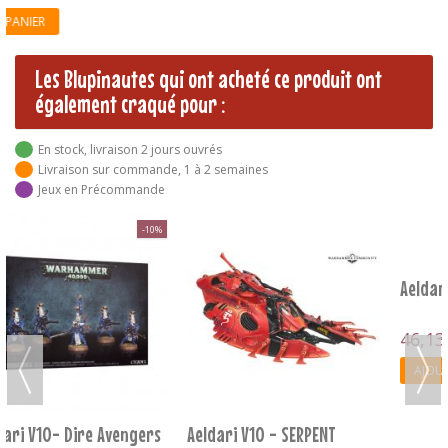
Les Blupinautes qui ont acheté ce produit ont
également craqué pour :
En stock, livraison 2 jours ouvrés
Livraison sur commande, 1 à 2 semaines
Jeux en Précommande
-10%
Aeldari V10 - Wraithguard
46,13 €
51,25 €
AJOUTER AU PANIER
Aeldari V10 - SERPENT