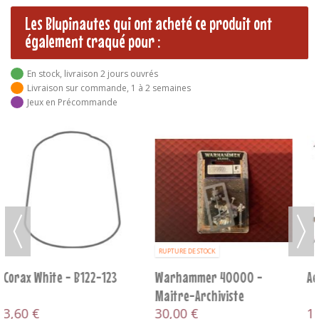
Les Blupinautes qui ont acheté ce produit ont
également craqué pour :
En stock, livraison 2 jours ouvrés
Livraison sur commande, 1 à 2 semaines
Jeux en Précommande
-10%
RUPTURE DE STOCK
Aeldari V10 - Patrouille
Warhammer 40000 -
Lictor Tyranide
117,00 €
25,00 €
130,00 €