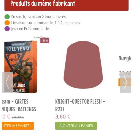
Produits du même fabricant
En stock, livraison 2 jours ouvrés
Livraison sur commande, 1 à 2 semaines
Jeux en Précommande
-10%
Nurgle V4 - LES PUSTULES
Nurgle V4 - TOME DE
BATAILLE
66,60 €
50,00 €
74,00 €
AJOUTER AU PANIER
AJOUTER AU PANIER