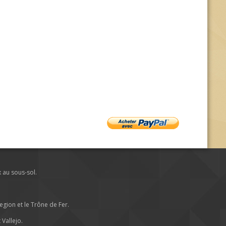
x au sous-sol.
ion et le Trône de Fer.
Vallejo.