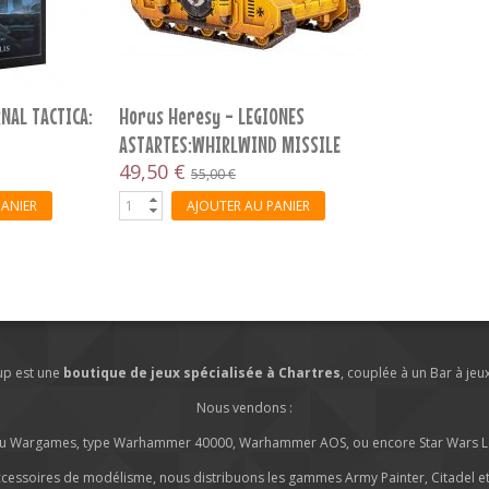
NAL TACTICA:
Horus Heresy - LEGIONES
ASTARTES:WHIRLWIND MISSILE
TANK
49,50 €
55,00 €
PANIER
AJOUTER AU PANIER
lup est une
boutique de jeux spécialisée à Chartres
, couplée à un Bar à jeu
Nous vendons :
s ou Wargames, type Warhammer 40000, Warhammer AOS, ou encore Star Wars Leg
ccessoires de modélisme, nous distribuons les gammes Army Painter, Citadel et 