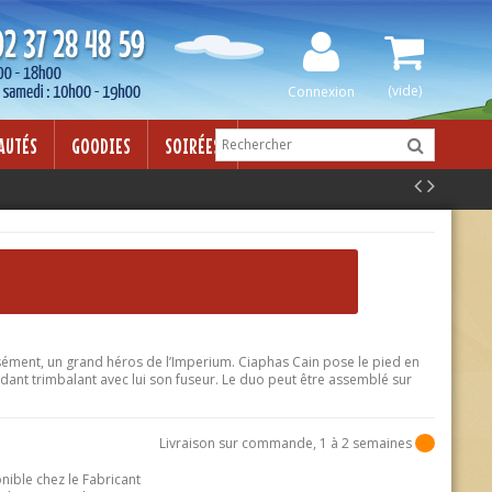
ur adipisicing elit, sed do eiusmod tempor incididunt ut labore et
 veniam, quis nostrud exercitation ullamco laboris nisi ut aliquip ex
(vide)
Connexion
AUTÉS
GOODIES
SOIRÉES
ment, un grand héros de l’Imperium. Ciaphas Cain pose le pied en
ant trimbalant avec lui son fuseur. Le duo peut être assemblé sur
Livraison sur commande, 1 à 2 semaines
onible chez le Fabricant