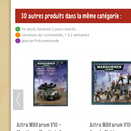
30 autres produits dans la même catégorie :
En stock, livraison 2 jours ouvrés
Livraison sur commande, 1 à 2 semaines
Jeux en Précommande
-10%
RUPTURE DE STOCK
Astra Militarum V10 - Psyker
Astra Militarum V10
Primaris
Améliorations Cadie
26,00 €
25,20 €
28,00 €
RUPTURE
AJOUTER AU 
iers