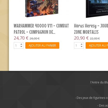
WARHAMMER 40000 V11 - COMBAT
Horus Heresy - JOUR
PATROL - COMPAGNON DE...
ZONE MORTALIS
24,70 €
20,90 €
26,00 €
22,00 €
AJOUTER AU PANIER
AJOUTER AU 
l'Antre du B
- Des jeux de figurine
- Des a