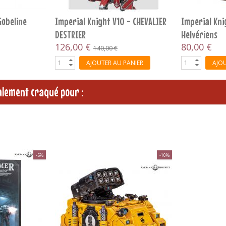
TULES
Nurgle V4 - TOME DE BATAILLE
Orks V10 - D
50,00 €
42,75 €
47,
PANIER
AJOUTER AU PANIER
AJOU
galement craqué pour :
-5%
-10%