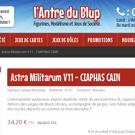
Lorem ipsum dolor sit amet
mod tempor incididunt ut labore et
Lorem ipsum dolor sit amet, consectet
on ullamco laboris nisi ut aliquip ex
dolore magna aliqua. Ut enim ad minim
ea commodo consequat.
ÉTÉ
JEUX DE CARTES
JEUX DE RÔLES
PROMOTIONS
NOUVE
Astra Militarum V11 - CIAPHAS CAIN
Astra Militarum V11 - CIAPHAS CAIN
Fabricant
Games Workshop
Reference:
47-92
Condition:
Nouveau
Commandant audacieux. Expert duelliste. Aimé de ses hommes. Et, supposé
dehors des pages de Black Library, accompagné de Jurgen, son fidèle adjud
des socles séparés ou comme un mini-diorama.*
34,20 €
TTC
38,00 €
TTC
Si le produit n'est pas Disp