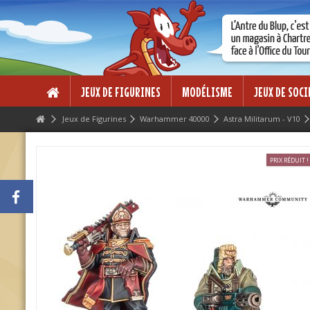
Lorem ipsum dolor sit amet
Lorem ipsum dolor sit amet, consectetur adipisicing elit, sed do eius
dolore magna aliqua. Ut enim ad minim veniam, quis nostrud exercitati
ea commodo consequat.
JEUX DE FIGURINES
MODÉLISME
JEUX DE SOCI
Jeux de Figurines
Warhammer 40000
Astra Militarum - V10
PRIX RÉDUIT !