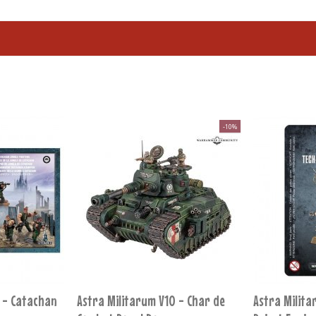
-10%
-10%
 -
Astra Militarum V10 - Seigneur
Astra Milit
nnes
Solaire Leontus
de Gaunt
46,13 €
62,50 €
51,25 €
PANIER
AJOUTER AU PANIER
AJOU