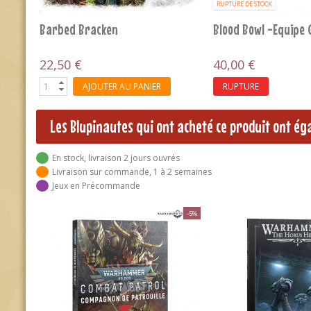
ES:
KNIGHT-QUESTOR FLESH - B237
Nurgle V4 - LES PUS
3,60 €
66,60 €
74,00 €
AJOUTER AU PANIER
AJOUTER AU 
Les Blupinautes qui ont acheté ce produit ont é
En stock, livraison 2 jours ouvrés
Livraison sur commande, 1 à 2 semaines
Jeux en Précommande
-5%