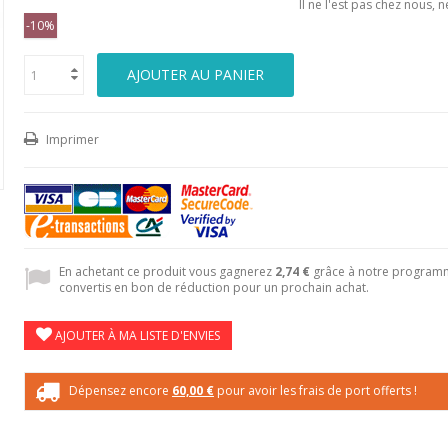
Il ne l'est pas chez nous,
-10%
AJOUTER AU PANIER
Imprimer
En achetant ce produit vous gagnerez
2,74 €
grâce à notre programme
convertis en bon de réduction pour un prochain achat.
AJOUTER À MA LISTE D'ENVIES
Dépensez encore
60,00 €
pour avoir les frais de port offerts !