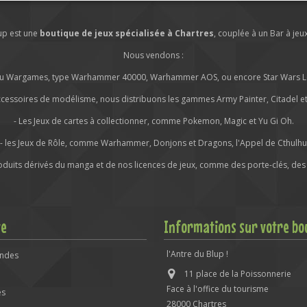
lup est une
boutique de jeux spécialisée à Chartres
, couplée à un Bar à jeu
Nous vendons :
s ou Wargames, type Warhammer 40000, Warhammer AOS, ou encore Star Wars Leg
ccessoires de modélisme, nous distribuons les gammes Army Painter, Citadel et 
- Les Jeux de cartes à collectionner, comme Pokemon, Magic et Yu Gi Oh.
- les Jeux de Rôle, comme Warhammer, Donjons et Dragons, l'Appel de Cthulhu
roduits dérivés du manga et de nos licences de jeux, comme des porte-clés, des 
te
Informations sur votre bo
l'Antre du Blup !
ndes
11 place de la Poissonnerie
Face à l'office du tourisme
es
28000 Chartres