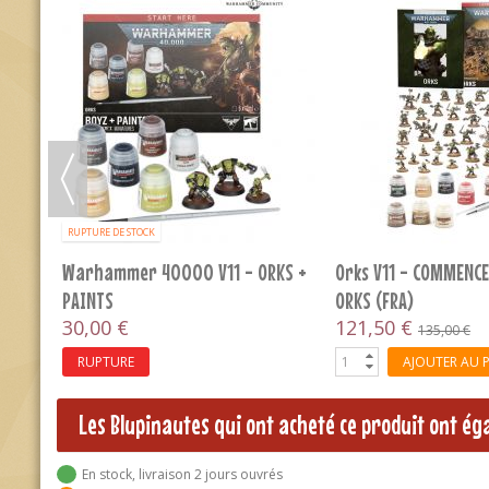
-10%
NEW
-10
ce Marines V11 - COMMENCER
Warhammer 40000 V11 - COMBA
C LES SPACE MARINES (FRA)
PATROL: ZONE DE BATAILLE
1,50 €
121,50 €
135,00 €
135,00 €
AJOUTER AU PANIER
AJOUTER AU PANIER
Les Blupinautes qui ont acheté ce produit ont é
En stock, livraison 2 jours ouvrés