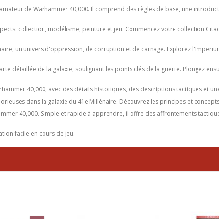
out amateur de Warhammer 40,000. Il comprend des règles de base, une introductio
cts: collection, modélisme, peinture et jeu. Commencez votre collection Citad
naire, un univers d'oppression, de corruption et de carnage. Explorez l'Imperi
rte détaillée de la galaxie, soulignant les points clés de la guerre. Plongez ens
mmer 40,000, avec des détails historiques, des descriptions tactiques et une 
orieuses dans la galaxie du 41e Millénaire. Découvrez les principes et concepts
mmer 40,000. Simple et rapide à apprendre, il offre des affrontements tactiques 
tion facile en cours de jeu.