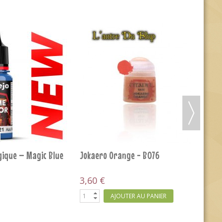
 Aube – Sunrise Blue
Army Painter - Hobby Tool Kit
34,00 €
AJOUTER AU PANIER
AJOUTER AU PANIER