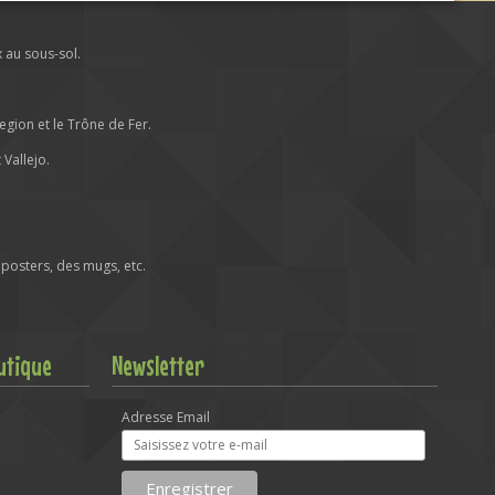
x au sous-sol.
ion et le Trône de Fer.
Vallejo.
posters, des mugs, etc.
utique
Newsletter
Adresse Email