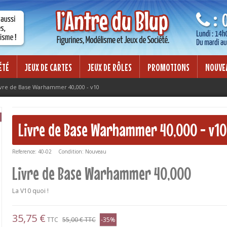
Lorem ipsum dolor sit amet
mod tempor incididunt ut labore et
Lorem ipsum dolor sit amet, consectet
on ullamco laboris nisi ut aliquip ex
dolore magna aliqua. Ut enim ad minim
ea commodo consequat.
ÉTÉ
JEUX DE CARTES
JEUX DE RÔLES
PROMOTIONS
NOUVE
ivre de Base Warhammer 40,000 - v10
Livre de Base Warhammer 40,000 - v10
Reference:
40-02
Condition:
Nouveau
Livre de Base Warhammer 40,000
La V10 quoi !
35,75 €
TTC
55,00 €
TTC
-35%