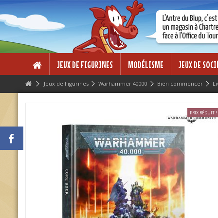
Lorem ipsum dolor sit amet
Lorem ipsum dolor sit amet, consectetur adipisicing elit, sed do eius
dolore magna aliqua. Ut enim ad minim veniam, quis nostrud exercitati
ea commodo consequat.
JEUX DE FIGURINES
MODÉLISME
JEUX DE SOCI
Jeux de Figurines
Warhammer 40000
Bien commencer
L
PRIX RÉDUIT !