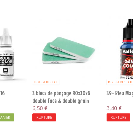
 - B076
Macragge Blue - B088
37- Bleu
3,60 €
3,40 €
 AU PANIER
AJOUTER AU PANIER