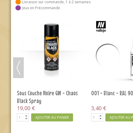
Livraison sur commande, 1 à 2 semaines
Jeux en Précommande
RUPTURE DE STOCK
x30x6
39- Bleu Magique – Magic Blue
Jokaero Orange
rain
3,40 €
3,60 €
RUPTURE
AJOUTER