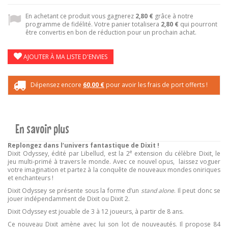
En achetant ce produit vous gagnerez
2,80 €
grâce à notre
programme de fidélité. Votre panier totalisera
2,80 €
qui pourront
être convertis en bon de réduction pour un prochain achat.
AJOUTER À MA LISTE D'ENVIES
Dépensez encore
60,00 €
pour avoir les frais de port offerts !
En savoir plus
Replongez dans l’univers fantastique de Dixit !
e
Dixit Odyssey, édité par Libellud, est la 2
extension du célèbre Dixit, le
jeu multi-primé à travers le monde. Avec ce nouvel opus, laissez voguer
votre imagination et partez à la conquête de nouveaux mondes oniriques
et enchanteurs !
Dixit Odyssey se présente sous la forme d’un
stand alone
. Il peut donc se
jouer indépendamment de Dixit ou Dixit 2.
Dixit Odyssey est jouable de 3 à 12 joueurs, à partir de 8 ans.
Ce nouveau Dixit amène avec lui son lot de nouveautés. Il propose 84