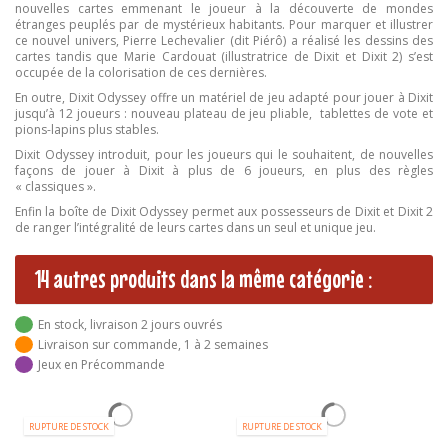
nouvelles cartes emmenant le joueur à la découverte de mondes
étranges peuplés par de mystérieux habitants. Pour marquer et illustrer
ce nouvel univers, Pierre Lechevalier (dit Piérô) a réalisé les dessins des
cartes tandis que Marie Cardouat (illustratrice de Dixit et Dixit 2) s’est
occupée de la colorisation de ces dernières.
En outre, Dixit Odyssey offre un matériel de jeu adapté pour jouer à Dixit
jusqu’à 12 joueurs : nouveau plateau de jeu pliable, tablettes de vote et
pions-lapins plus stables.
Dixit Odyssey introduit, pour les joueurs qui le souhaitent, de nouvelles
façons de jouer à Dixit à plus de 6 joueurs, en plus des règles
« classiques ».
Enfin la boîte de Dixit Odyssey permet aux possesseurs de Dixit et Dixit 2
de ranger l’intégralité de leurs cartes dans un seul et unique jeu.
14 autres produits dans la même catégorie :
En stock, livraison 2 jours ouvrés
Livraison sur commande, 1 à 2 semaines
Jeux en Précommande
RUPTURE DE STOCK
RUPTURE DE STOCK