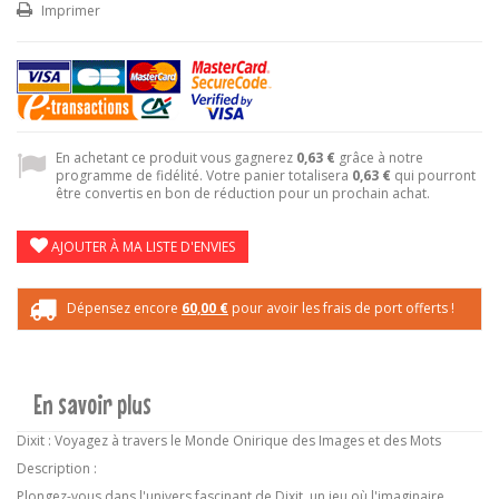
Imprimer
En achetant ce produit vous gagnerez
0,63 €
grâce à notre
programme de fidélité. Votre panier totalisera
0,63 €
qui pourront
être convertis en bon de réduction pour un prochain achat.
AJOUTER À MA LISTE D'ENVIES
Dépensez encore
60,00 €
pour avoir les frais de port offerts !
En savoir plus
Dixit : Voyagez à travers le Monde Onirique des Images et des Mots
Description :
Plongez-vous dans l'univers fascinant de Dixit, un jeu où l'imaginaire