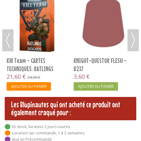
Kill Team - CARTES
KNIGHT-QUESTOR FLESH -
TECHNIQUES: RATLINGS
B237
(FRANCAIS)
21,60 €
3,60 €
24,00 €
AJOUTER AU PANIER
AJOUTER AU PANIER
Les Blupinautes qui ont acheté ce produit ont
également craqué pour :
En stock, livraison 2 jours ouvrés
Livraison sur commande, 1 à 2 semaines
Jeux en Précommande