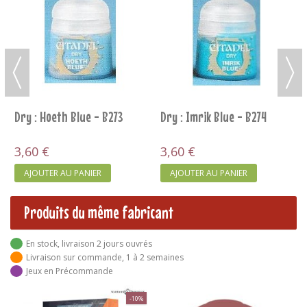
Dry : Niblet Green - B
3,60 €
AJOUTER AU PANIER
 B273
Dry : Imrik Blue - B274
3,60 €
R
AJOUTER AU PANIER
Produits du même fabricant
En stock, livraison 2 jours ouvrés
Livraison sur commande, 1 à 2 semaines
Jeux en Précommande
-10%