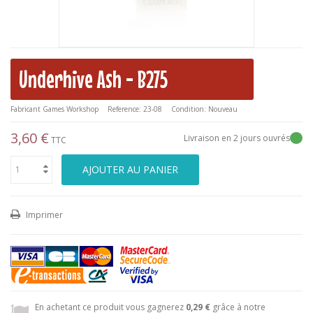
Underhive Ash - B275
Fabricant
Games Workshop
Reference:
23-08
Condition:
Nouveau
3,60 €
Livraison en 2 jours ouvrés
TTC
AJOUTER AU PANIER
Imprimer
En achetant ce produit vous gagnerez
0,29 €
grâce à notre