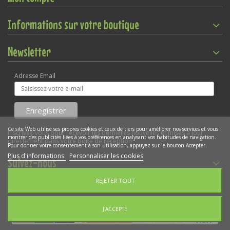
Informations sur votre boutique
Newsletter
Adresse Email
Ce site Web utilise ses propres cookies et ceux de tiers pour améliorer nos services et vous
Inscrivez-vous pour recevoir les dernières nouvelles et mises à jour
montrer des publicités liées à vos préférences en analysant vos habitudes de navigation.
directement dans votre boîte de réception
Pour donner votre consentement à son utilisation, appuyez sur le bouton Accepter.
Plus d'informations
Personnaliser les cookies
Suivez-nous
REJETER TOUT
Gestion des cookies
Copyright © 2022
WEBKIDO SARL
- Déclaration CNIL N°1924038v0
J'ACCEPTE