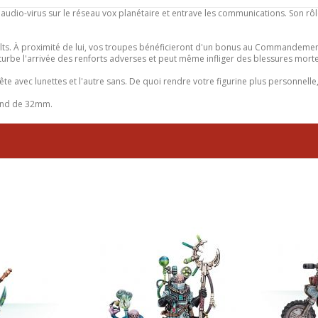
audio-virus sur le réseau vox planétaire et entrave les communications. Son rô
ts. À proximité de lui, vos troupes bénéficieront d'un bonus au Commandement ai
urbe l'arrivée des renforts adverses et peut même infliger des blessures mortel
e avec lunettes et l'autre sans. De quoi rendre votre figurine plus personnelle
rond de 32mm.
- Kelemorph
Genestealer Cults - Broodcoven
Genestealer 
Jackals
49,99 €
46,99 €