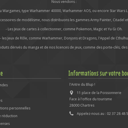
Nous vendons :
s ou Wargames, type Warhammer 40000, Warhammer AOS, ou encore Star Wars Leg
ccessoires de modélisme, nous distribuons les gammes Army Painter, Citadel et 
- Les Jeux de cartes à collectionner, comme Pokemon, Magic et Yu Gi Oh.
- les Jeux de Rôle, comme Warhammer, Donjons et Dragons, l'Appel de Cthulhu
roduits dérivés du manga et de nos licences de jeux, comme des porte-clés, des 
te
Informations sur votre bo
l'Antre du Blup !
ndes
11 place de la Poissonnerie
Face à l'office du tourisme
es
28000 Chartres
tions personnelles
Appelez-nous au :
02 37 28 48 
 réduction
enses