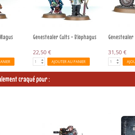
PANIER
AJOUTER AU PANIER
AJOU
galement craqué pour :