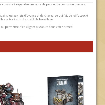
le consiste à répandre une aura de peur et de confusion que ses
nsi qu'aux jets d'avance et de charge, ce qui fait de lui l'associé
les grâce à son dispositif de brouillage.
, ou permettre d'en aligner plusieurs dans votre armée!
Cults - Atalan
Genestealer Cult - Saboteur
Genes
Reductus
Meta
27,99 €
31,5