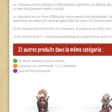
Le Clamavus est un saboteur d'informations suprême, qui diffuse des 
congénères peuvent mettre à profit.
Le Clamavus est un choix d'Élite pour votre armée des Genestealer Cul
idéal pour les unités de combat rapproché. En outre, le Clamavus pert
Ce kit vous permet de monter un Clamavus, et propose au choix une têt
Ce kit est fourni en 11 composants plastique et comprend un socle 
23 autres produits dans la même catégorie :
En stock, livraison 2 jours ouvrés
Livraison sur commande, 1 à 2 semaines
Jeux en Précommande
Genestealer Cults - Abominant
Genestealers Cults 
22,50 €
22,50 €