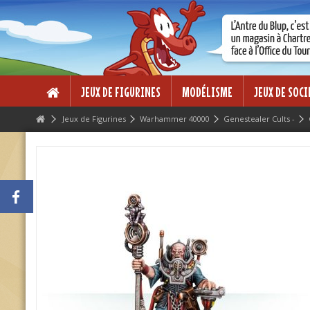
Lorem ipsum dolor sit amet
Lorem ipsum dolor sit amet, consectetur adipisicing elit, sed do eius
dolore magna aliqua. Ut enim ad minim veniam, quis nostrud exercitati
ea commodo consequat.
JEUX DE FIGURINES
MODÉLISME
JEUX DE SOCI
Jeux de Figurines
Warhammer 40000
Genestealer Cults -