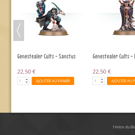
Genestealer Cults - Abberants
Genestealer Cults - 
Ridgerunner
31,50 €
42,99 €
AJOUTER AU PANIER
AJOUTER AU 
l'Antre du B