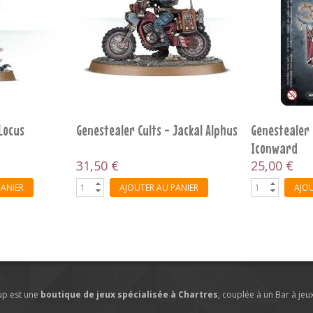
Achilles
Genestealer Cults - Atalan
Genestealer 
Jackals
Hybrids
46,99 €
39,60 €
44,
PANIER
AJOUTER AU PANIER
AJOU
lup est une
boutique de jeux spécialisée à Chartres
, couplée à un Bar à jeu