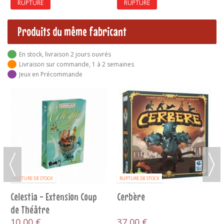
RUPTURE
Produits du même fabricant
En stock, livraison 2 jours ouvrés
Livraison sur commande, 1 à 2 semaines
Jeux en Précommande
RUPTURE DE STOCK
RUPTURE DE STOCK
Celestia - Extension Coup
Cerbère
de Théâtre
10,00 €
37,00 €