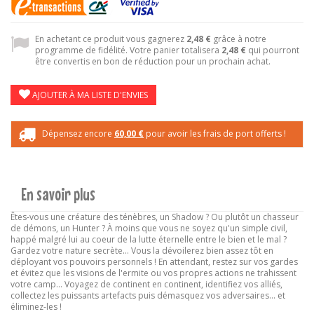
En achetant ce produit vous gagnerez
2,48 €
grâce à notre
programme de fidélité. Votre panier totalisera
2,48 €
qui pourront
être convertis en bon de réduction pour un prochain achat.
AJOUTER À MA LISTE D'ENVIES
Dépensez encore
60,00 €
pour avoir les frais de port offerts !
En savoir plus
Êtes-vous une créature des ténèbres, un Shadow ? Ou plutôt un chasseur
de démons, un Hunter ? À moins que vous ne soyez qu'un simple civil,
happé malgré lui au coeur de la lutte éternelle entre le bien et le mal ?
Gardez votre nature secrète… Vous la dévoilerez bien assez tôt en
déployant vos pouvoirs personnels ! En attendant, restez sur vos gardes
et évitez que les visions de l'ermite ou vos propres actions ne trahissent
votre camp… Voyagez de continent en continent, identifiez vos alliés,
collectez les puissants artefacts puis démasquez vos adversaires… et
éliminez-les !