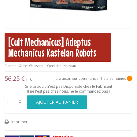
[Cult Mechanicus] Adeptus
Mechanicus Kastelan Robots
Fabricant
Games Workshop
Condition:
Nouveau
56,25 €
Livraison sur commande, 1 à 2 semaines
TTC
Si le produit n'est pas Disponible chez le Fabricant
Il ne l'est pas chez nous, ne le commandez pas !
AJOUTER AU PANIER
Imprimer