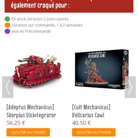
également craqué pour :
En stock, livraison 2 jours ouvrés
Livraison sur commande, 1 à 2 semaines
Jeux en Précommande
-10%
Aeldari V10 - Wraithknight
117,00 €
130,00 €
AJOUTER AU PANIER
[Cult Mechanicus]
Belisarius Cawl
40,50 €
AJOUTER AU PANIER