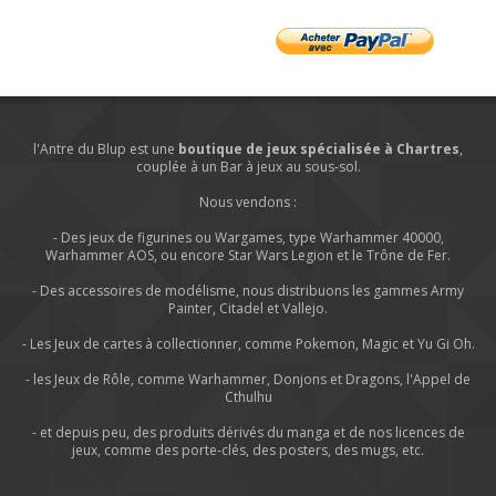
l'Antre du Blup est une
boutique de jeux spécialisée à Chartres
,
couplée à un Bar à jeux au sous-sol.
Nous vendons :
- Des jeux de figurines ou Wargames, type Warhammer 40000,
Warhammer AOS, ou encore Star Wars Legion et le Trône de Fer.
- Des accessoires de modélisme, nous distribuons les gammes Army
Painter, Citadel et Vallejo.
- Les Jeux de cartes à collectionner, comme Pokemon, Magic et Yu Gi Oh.
- les Jeux de Rôle, comme Warhammer, Donjons et Dragons, l'Appel de
Cthulhu
- et depuis peu, des produits dérivés du manga et de nos licences de
jeux, comme des porte-clés, des posters, des mugs, etc.