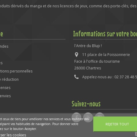
roduits dérivés du manga et de nos licences de jeux, comme des porte-clés, des 
te
Informations sur votre bo
l'Antre du Blup !
ndes
11 place de la Poissonnerie
Face à l'office du tourisme
es
28000 Chartres
tions personnelles
Appelez-nous au :
02 37 28 48 
 réduction
enses
'envies
Suivez-nous
 et ceux de tiers pour améliorer nos services et vous montrer des
analysant vos habitudes de navigation. Pour donner votre
REJETER TOUT
ez sur le bouton Accepter.
ser les cookies