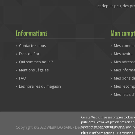
- et depuis peu, des p
Informations
Mon comp
Contactez-nous
Mes comma
Frais de Port
Mes avoirs
Qui sommes-nous ?
Mes adress
Mentions Légales
Mes informa
FAQ
Mes bons de
Les horaires du magasin
Mes récomp
Mes listes d
Ce site Web utilise ses propres cookies
publicités liées à vos préférences en 
Copyright © 2022
WEBKIDO SARL
- Déclaration CNIL N°1924038v0
consentement à son utilisation, appuy
Plus d'informations
Personnali