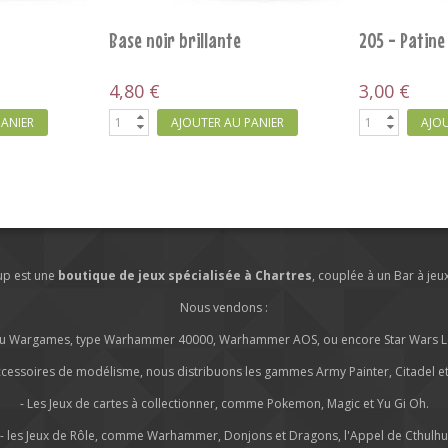
 MEDIUM
Pigment Oxydation Ancienne
Leadbelcher 
5,40 €
3,60 €
PANIER
AJOUTER AU PANIER
AJOU
lup est une
boutique de jeux spécialisée à Chartres
, couplée à un Bar à jeu
Nous vendons :
s ou Wargames, type Warhammer 40000, Warhammer AOS, ou encore Star Wars Leg
ccessoires de modélisme, nous distribuons les gammes Army Painter, Citadel et 
- Les Jeux de cartes à collectionner, comme Pokemon, Magic et Yu Gi Oh.
- les Jeux de Rôle, comme Warhammer, Donjons et Dragons, l'Appel de Cthulhu