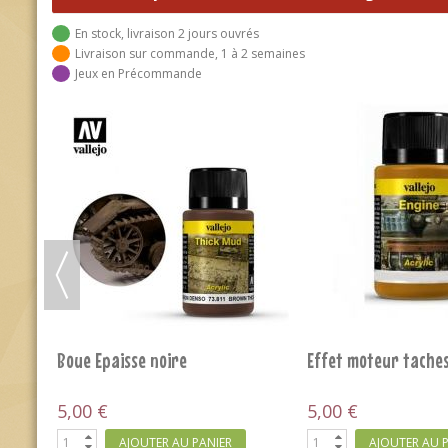
En stock, livraison 2 jours ouvrés
Livraison sur commande, 1 à 2 semaines
Jeux en Précommande
Effet moteur projections de
Effet moteur suie
pétrole
5,00 €
6,30 €
AJOUTER AU PANIER
AJOUTER AU 
sel