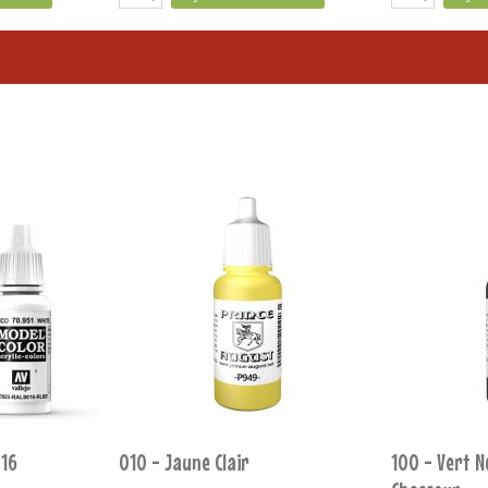
em. WWII
104 - Gris Pierre - FS 36307 - RAL
105 - Unifo