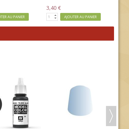
3,40 €
3,30
TER AU PANIER
AJOUTER AU PANIER