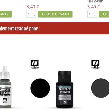
7030
3,40 €
3,40 €
PANIER
AJOUTER AU PANIER
AJOU
galement craqué pour :