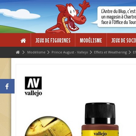
Lorem ipsum dolor sit amet
Lorem ipsum dolor sit amet, consectetur adipisicing elit, sed do eius
dolore magna aliqua. Ut enim ad minim veniam, quis nostrud exercitati
ea commodo consequat.
JEUX DE FIGURINES
MODÉLISME
JEUX DE SOCI
Modélisme
Prince August - Vallejo
Effets et Weathering
E