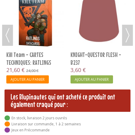
Kill Team - CARTES
KNIGHT-QUESTOR FLESH -
TECHNIQUES: RATLINGS
B237
(FRANCAIS)
21,60 €
3,60 €
24,00 €
AJOUTER AU PANIER
AJOUTER AU PANIER
Les Blupinautes qui ont acheté ce produit ont
également craqué pour :
En stock, livraison 2 jours ouvrés
Livraison sur commande, 1 à 2 semaines
Jeux en Précommande