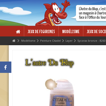
Lorem ipsum dolor sit amet
Lorem ipsum dolor sit amet, consectetur adipisicing elit, sed do eius
dolore magna aliqua. Ut enim ad minim veniam, quis nostrud exercitati
ea commodo consequat.
JEUX DE FIGURINES
MODÉLISME
JEUX DE SOCI
Modélisme
Peinture Citadel
Layer
Sycorax bronze - B263