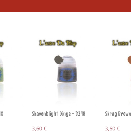
Squig Orange - B174
Stormhost Si
3,60 €
4,80 €
AJOUTER AU PANIER
AJOU