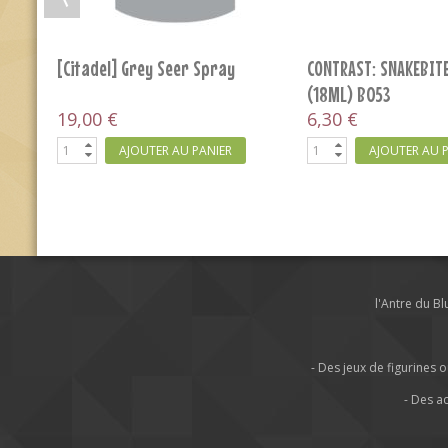
Skavenblight Dinge - B248
Dorn Yellow - B167
3,60 €
3,60 €
AJOUTER AU PANIER
AJOUTER AU 
l'Antre du B
- Des jeux de figurine
- Des a