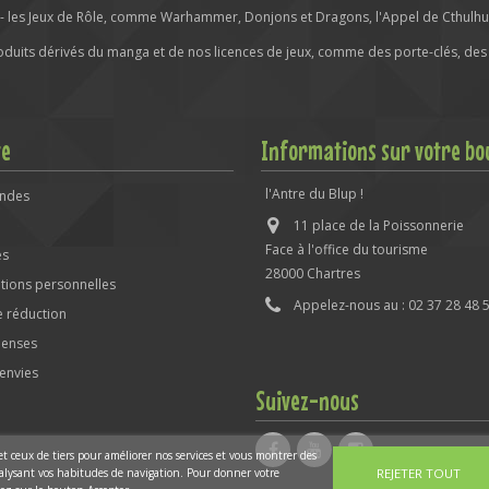
- les Jeux de Rôle, comme Warhammer, Donjons et Dragons, l'Appel de Cthulhu
roduits dérivés du manga et de nos licences de jeux, comme des porte-clés, des 
te
Informations sur votre bo
l'Antre du Blup !
ndes
11 place de la Poissonnerie
Face à l'office du tourisme
es
28000 Chartres
tions personnelles
Appelez-nous au :
02 37 28 48 
 réduction
enses
'envies
Suivez-nous
 et ceux de tiers pour améliorer nos services et vous montrer des
analysant vos habitudes de navigation. Pour donner votre
REJETER TOUT