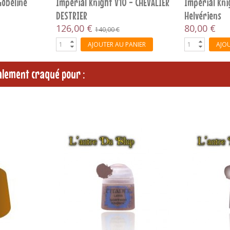
TULES
Nurgle V4 - TOME DE BATAILLE
Orks V10 - D
50,00 €
42,75 €
47,
PANIER
AJOUTER AU PANIER
AJOU
galement craqué pour :