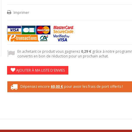
Imprimer
En achetant ce produit vous gagnerez
0,29 €
grâce à notre programme
convertis en bon de réduction pour un prochain achat.
AJOUTER À MA LISTE D'ENVIES
Dépensez encore
60,00 €
pour avoir les frais de port offerts !