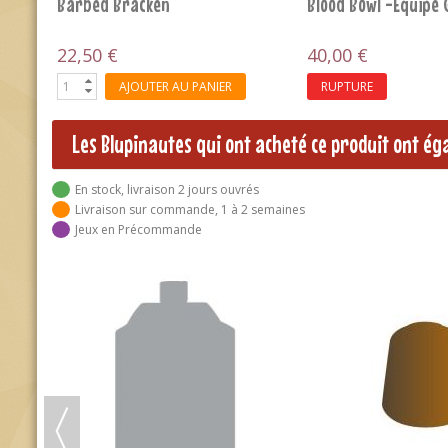
ES:
KNIGHT-QUESTOR FLESH - B237
Nurgle V4 - LES PUS
3,60 €
66,60 €
74,00 €
AJOUTER AU PANIER
AJOUTER AU 
Les Blupinautes qui ont acheté ce produit ont é
En stock, livraison 2 jours ouvrés
Livraison sur commande, 1 à 2 semaines
Jeux en Précommande