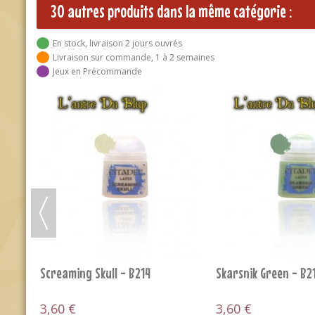
30 autres produits dans la même catégorie :
En stock, livraison 2 jours ouvrés
Livraison sur commande, 1 à 2 semaines
Jeux en Précommande
RUPTURE DE STOCK
Slaanesh Grey - B183
Sotek Green - B199
3,60 €
3,60 €
AJOUTER AU PANIER
RUPTURE