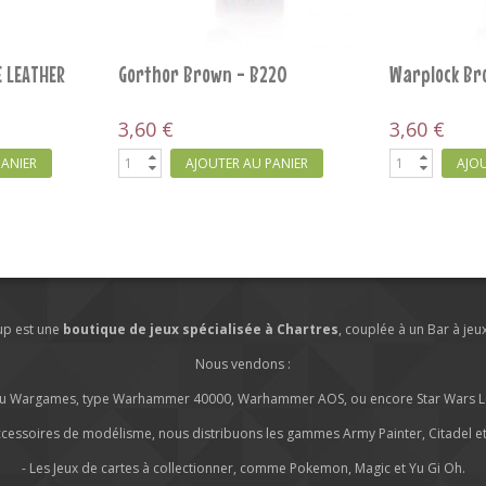
Etherium Blue - B272
Slaanesh Gre
3,60 €
3,60 €
PANIER
AJOUTER AU PANIER
AJOU
lup est une
boutique de jeux spécialisée à Chartres
, couplée à un Bar à jeu
Nous vendons :
s ou Wargames, type Warhammer 40000, Warhammer AOS, ou encore Star Wars Leg
ccessoires de modélisme, nous distribuons les gammes Army Painter, Citadel et 
- Les Jeux de cartes à collectionner, comme Pokemon, Magic et Yu Gi Oh.