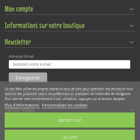
Mon compte
Informations sur votre boutique
Newsletter
Adresse Email
Ce site Web utilise ses propres cookies et ceux de tiers pour améliorer nos services et vous
Inscrivez-vous pour recevoir les dernières nouvelles et mises à jour
montrer des publicités liées à vos préférences en analysant vos habitudes de navigation.
directement dans votre boîte de réception
Pour donner votre consentement à son utilisation, appuyez sur le bouton Accepter.
Plus d'informations
Personnaliser les cookies
Suivez-nous
REJETER TOUT
Gestion des cookies
Copyright © 2022
WEBKIDO SARL
- Déclaration CNIL N°1924038v0
J'ACCEPTE