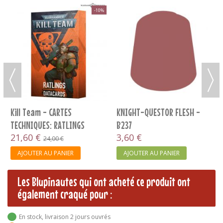
-10%
Kill Team - CARTES
KNIGHT-QUESTOR FLESH -
TECHNIQUES: RATLINGS
B237
(FRANCAIS)
21,60 €
3,60 €
24,00 €
AJOUTER AU PANIER
AJOUTER AU PANIER
Les Blupinautes qui ont acheté ce produit ont
également craqué pour :
En stock, livraison 2 jours ouvrés