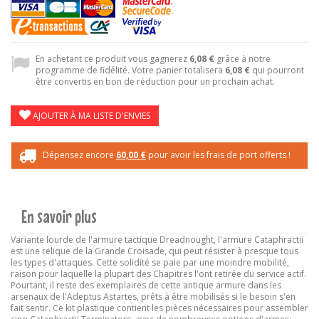
En achetant ce produit vous gagnerez
6,08 €
grâce à notre
programme de fidélité. Votre panier totalisera
6,08 €
qui pourront
être convertis en bon de réduction pour un prochain achat.
AJOUTER À MA LISTE D'ENVIES
Dépensez encore
60,00 €
pour avoir les frais de port offerts !
En savoir plus
Variante lourde de l'armure tactique Dreadnought, l'armure Cataphractii
est une relique de la Grande Croisade, qui peut résister à presque tous
les types d'attaques. Cette solidité se paie par une moindre mobilité,
raison pour laquelle la plupart des Chapitres l'ont retirée du service actif.
Pourtant, il reste des exemplaires de cette antique armure dans les
arsenaux de l'Adeptus Astartes, prêts à être mobilisés si le besoin s'en
fait sentir. Ce kit plastique contient les pièces nécessaires pour assembler