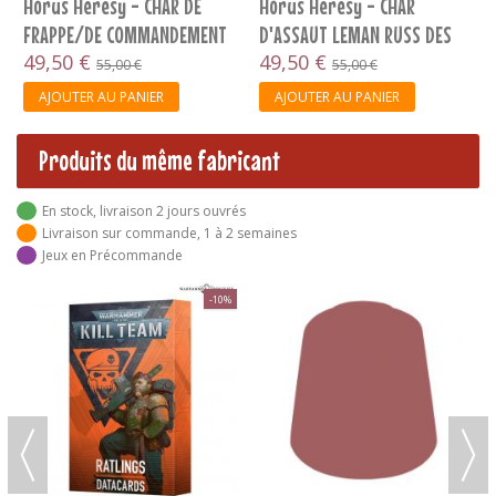
Horus Heresy - CHAR DE
Horus Heresy - CHAR
FRAPPE/DE COMMANDEMENT
D'ASSAUT LEMAN RUSS DES
LEMAN RUSS...
49,50 €
SOLAR AUXILIA
49,50 €
55,00 €
55,00 €
AJOUTER AU PANIER
AJOUTER AU PANIER
Produits du même fabricant
En stock, livraison 2 jours ouvrés
Livraison sur commande, 1 à 2 semaines
Jeux en Précommande
-10%