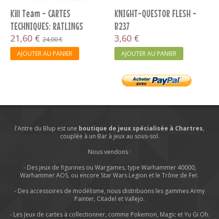
Kill Team - CARTES
KNIGHT-QUESTOR FLESH -
TECHNIQUES: RATLINGS
B237
(FRANCAIS)
21,60 €
3,60 €
24,00 €
AJOUTER AU PANIER
AJOUTER AU PANIER
l'Antre du Blup est une
boutique de jeux spécialisée à Chartres
,
couplée à un Bar à jeux au sous-sol.
Nous vendons :
- Des jeux de figurines ou Wargames, type Warhammer 40000,
Warhammer AOS, ou encore Star Wars Legion et le Trône de Fer.
- Des accessoires de modélisme, nous distribuons les gammes Army
Painter, Citadel et Vallejo.
- Les Jeux de cartes à collectionner, comme Pokemon, Magic et Yu Gi Oh.