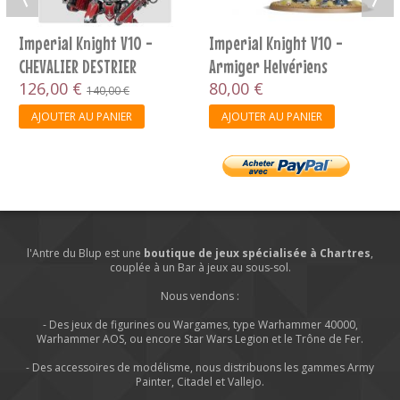
Imperial Knight V10 -
Imperial Knight V10 -
CHEVALIER DESTRIER
Armiger Helvériens
126,00 €
80,00 €
140,00 €
AJOUTER AU PANIER
AJOUTER AU PANIER
l'Antre du Blup est une
boutique de jeux spécialisée à Chartres
,
couplée à un Bar à jeux au sous-sol.
Nous vendons :
- Des jeux de figurines ou Wargames, type Warhammer 40000,
Warhammer AOS, ou encore Star Wars Legion et le Trône de Fer.
- Des accessoires de modélisme, nous distribuons les gammes Army
Painter, Citadel et Vallejo.