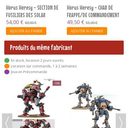
Horus Heresy - SECTION DE
Horus Heresy - CHAR DE
FUSILIERS DES SOLAR
FRAPPE/DE COMMANDEMENT
AUXILIA
54,00 €
LEMAN RUSS...
49,50 €
60,00 €
55,00 €
AJOUTER AU PANIER
AJOUTER AU PANIER
Produits du même fabricant
En stock, livraison 2 jours ouvrés
Livraison sur commande, 1 à 2 semaines
Jeux en Précommande
-10%