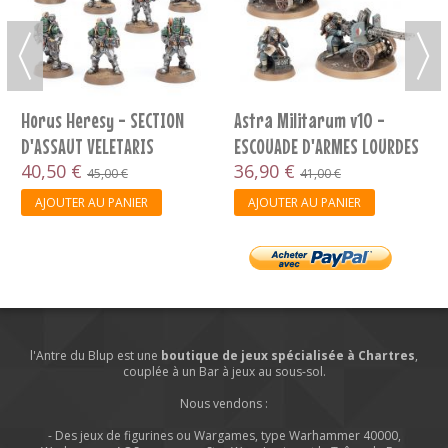
Horus Heresy - SECTION
Astra Militarum v10 -
D'ASSAUT VELETARIS
ESCOUADE D'ARMES LOURDES
40,50 €
DE KRIEG
36,90 €
45,00 €
41,00 €
AJOUTER AU PANIER
AJOUTER AU PANIER
l'Antre du Blup est une
boutique de jeux spécialisée à Chartres
,
couplée à un Bar à jeux au sous-sol.
Nous vendons :
- Des jeux de figurines ou Wargames, type Warhammer 40000,