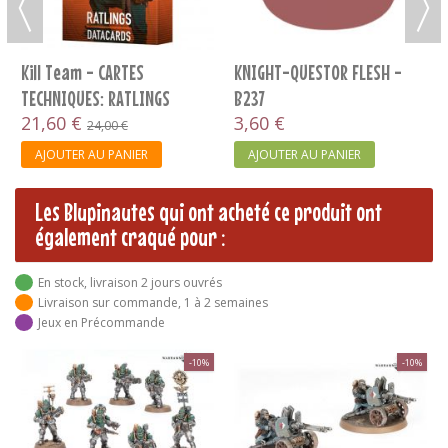
Kill Team - CARTES
KNIGHT-QUESTOR FLESH -
TECHNIQUES: RATLINGS
B237
(FRANCAIS)
21,60 €
3,60 €
24,00 €
AJOUTER AU PANIER
AJOUTER AU PANIER
Les Blupinautes qui ont acheté ce produit ont
également craqué pour :
En stock, livraison 2 jours ouvrés
Livraison sur commande, 1 à 2 semaines
Jeux en Précommande
-10%
-10%