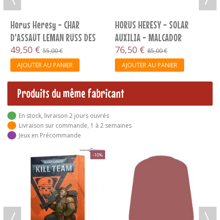
SY - SOLAR
MALCADOR
,00 €
 PANIER
Produits du même fabricant
En stock, livraison 2 jours ouvrés
Livraison sur commande, 1 à 2 semaines
Jeux en Précommande
-10%
Nu
6