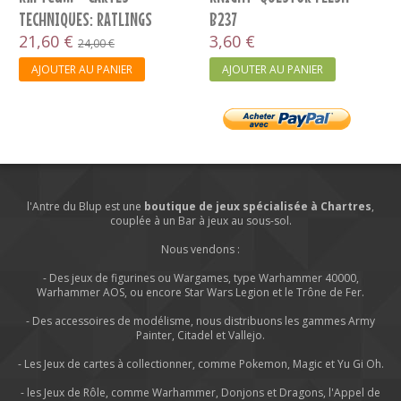
TECHNIQUES: RATLINGS
B237
(FRANCAIS)
21,60 €
3,60 €
24,00 €
AJOUTER AU PANIER
AJOUTER AU PANIER
l'Antre du Blup est une
boutique de jeux spécialisée à Chartres
,
couplée à un Bar à jeux au sous-sol.
Nous vendons :
- Des jeux de figurines ou Wargames, type Warhammer 40000,
Warhammer AOS, ou encore Star Wars Legion et le Trône de Fer.
- Des accessoires de modélisme, nous distribuons les gammes Army
Painter, Citadel et Vallejo.
- Les Jeux de cartes à collectionner, comme Pokemon, Magic et Yu Gi Oh.
- les Jeux de Rôle, comme Warhammer, Donjons et Dragons, l'Appel de