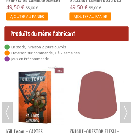
LEMAN RUSS...
49,50 €
SOLAR AUXILIA
49,50 €
55,00 €
55,00 €
AJOUTER AU PANIER
AJOUTER AU PANIER
Produits du même fabricant
En stock, livraison 2 jours ouvrés
Livraison sur commande, 1 à 2 semaines
Jeux en Précommande
-10%
Kill Team - CARTES
KNIGHT-QUESTOR FLESH -